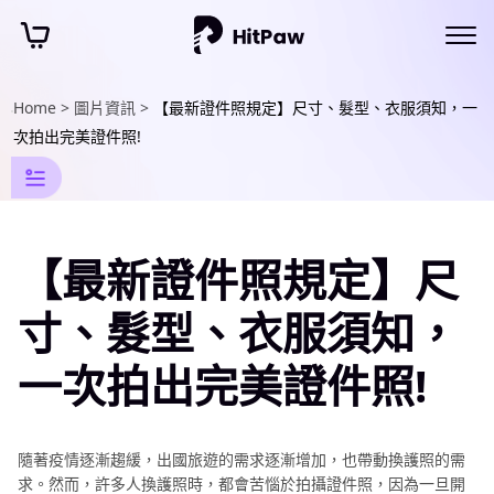
Home >
圖片資訊 >
【最新證件照規定】尺寸、髮型、衣服須知，一
AI
次拍出完美證件照!
照
片
資
【最新證件照規定】尺
訊
寸、髮型、衣服須知，
AI
護
一次拍出完美證件照!
照
製
作
隨著疫情逐漸趨緩，出國旅遊的需求逐漸增加，也帶動換護照的需
指
求。然而，許多人換護照時，都會苦惱於拍攝證件照，因為一旦開