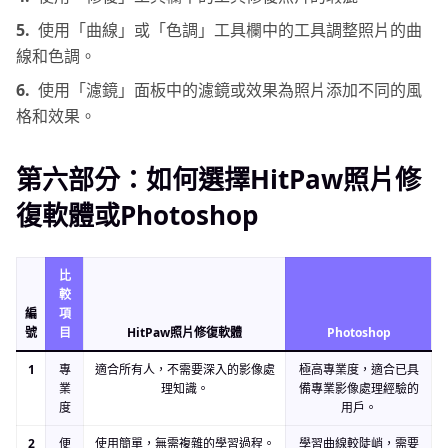
5.
使用「曲線」或「色調」工具欄中的工具調整照片的曲
線和色調。
6.
使用「濾鏡」面板中的濾鏡或效果為照片添加不同的風
格和效果。
第六部分：如何選擇HitPaw照片修
復軟體或Photoshop
比
較
編
項
號
目
HitPaw照片修復軟體
Photoshop
1
專
適合所有人，不需要深入的影像處
極高專業度，適合已具
業
理知識。
備專業影像處理經驗的
度
用戶。
2
便
使用簡單，無需複雜的學習過程。
學習曲線較陡峭，需要