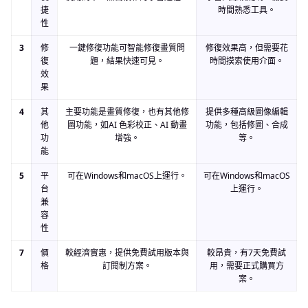
捷
時間熟悉工具。
性
3
修
一鍵修復功能可智能修復畫質問
修復效果高，但需要花
復
題，結果快速可見。
時間摸索使用介面。
效
果
4
其
主要功能是畫質修復，也有其他修
提供多種高級圖像編輯
他
圖功能，如AI 色彩校正、AI 動畫
功能，包括修圖、合成
功
增強。
等。
能
5
平
可在Windows和macOS上運行。
可在Windows和macOS
台
上運行。
兼
容
性
7
價
較經濟實惠，提供免費試用版本與
較昂貴，有7天免費試
格
訂閱制方案。
用，需要正式購買方
案。