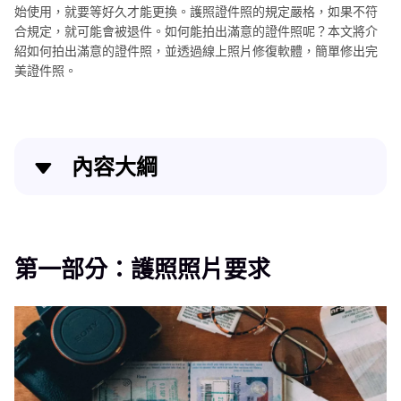
南
始使用，就要等好久才能更換。護照證件照的規定嚴格，如果不符
合規定，就可能會被退件。如何能拍出滿意的證件照呢？本文將介
照
紹如何拍出滿意的證件照，並透過線上照片修復軟體，簡單修出完
片
美證件照。
尺
寸
調
整
內容大綱
指
南
第一部分：護照照片要求
AI
第二部分：拍出完美證件照的注意事項
第一部分：護照照片要求
形
象
第三部分：如果修圖後證件照變得好模糊，我怎麼將照
照
片變清晰?
製
作
第四部分：HitPaw FotorPea介紹
指