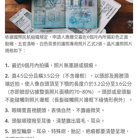
南
第五部分：如何使用Photoshop進行照片畫質的調整?
其
第六部分：如何選擇HitPaw照片修復軟體或
它
Photoshop
AI
依據國際民航組織規定，申請人應繳交最近6個月內所攝彩色正面、
照
結語
脫帽、五官清晰、白色背景的護照專用照片乙式2張。晶片護照照片
片
規格如下：
資
訊
1.
最近6個月內拍攝，照片無墨跡或摺痕。
2.
直4.5公分且橫3.5公分（不含邊框），以頭部及肩膀頂
端近拍，使人像自頭頂至下顎的長度介於3.2公分至3.6公分
（亦即臉部佔據整張照片面積的70~80%）。頭部或是頭髮
不能碰觸到照片邊框（長髮碰觸照片邊框下緣情形例外）。
3.
眼睛需直視鏡頭，表情自然、不露齒微笑。
4.
頭髮順理撥至耳後，清楚露出眉毛、耳朵。
5.
臉型輪廓、耳朵、特殊痣、胎記、疤痕都要清楚呈現，