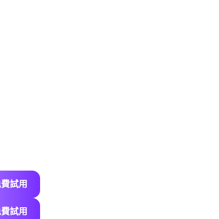
變清楚
膚質、布料到陰影，每個像素
與自動增強，照片畫質變清楚不
機拍攝低畫質照片，還是老照片
復，效果自然，人像照片畫質
免費試用
免費試用