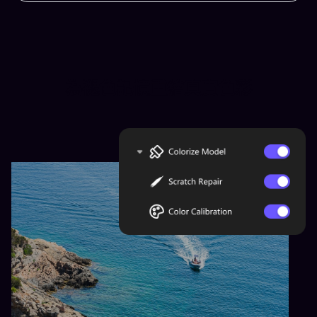
為褪色記憶重繪真實色彩