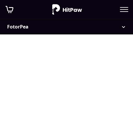
Nano Banana Pro
HitPaw FotorPea
FotorPea
專業級
AI 畫質修復
消除照片模糊 全面提升
清晰度
下載試用
免費獲取
免費獲取