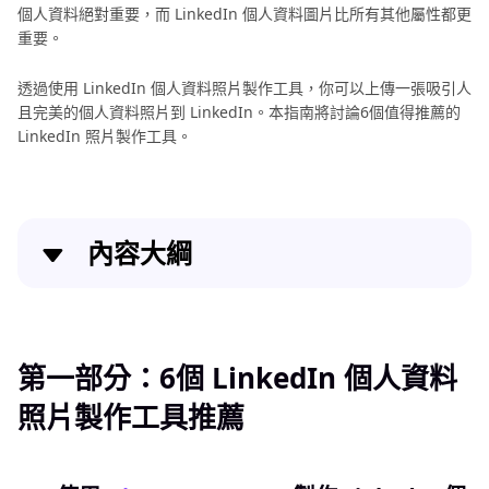
個人資料絕對重要，而 LinkedIn 個人資料圖片比所有其他屬性都更
作
重要。
指
南
透過使用 LinkedIn 個人資料照片製作工具，你可以上傳一張吸引人
護
照
且完美的個人資料照片到 LinkedIn。本指南將討論6個值得推薦的
照
片
LinkedIn 照片製作工具。
照
尺
片
寸
尺
調
寸
內容大綱
整
調
整
指
指
南
第一部分：6個 LinkedIn 個人資料照片製作工具推薦
南
AI
第二部分：LinkedIn 個人資料照片製作工具常見問題
護
第一部分：6個 LinkedIn 個人資料
形
照
象
照片製作工具推薦
照
LinkedIn個資專業照製作總結
片
照
尺
製
寸