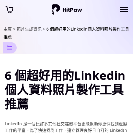
主頁 >
照片生成資訊 >
6 個超好用的Linkedin個人資料照片製作工具
AI
照
片
資
訊
推薦
AI
護
照
6 個超好用的Linkedin
製
作
個人資料照片製作工具
指
南
推薦
英
國
護
LinkedIn 是一個比許多其他社交媒體平台更能幫助你更快找到虛擬
照
工作的平臺。為了快速找到工作，建立管理良好且自訂的 LinkedIn
製