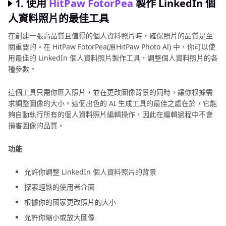
作
1. 使用
HitPaw FotorPea
製作 LinkedIn 個
詳
指
人資料照片的最佳工具
解
南
在創建一張高品質且值得的個人資料照片時，確保照片的品質是至
如
關重要的。在 HitPaw FotorPea(原HitPaw Photo Al) 中，你可以使
其
何
用最佳的 LinkedIn 個人資料照片製作工具，調整個人資料照片的各
在
它
種參數。
家
AI
自
照
這個工具只需你匯入照片，並在更改圖像背景的同時，讓你根據需
製
片
求調整圖像的大小。這個出色的 AI 生成工具的最佳之處在於，它能
護
資
夠自動執行所有的個人資料照片編輯操作，因此在編輯過程中不會
照
損害圖像的品質。
照
訊
片
功能
允許你調整 LinkedIn 個人資料照片的背景
探索輕鬆的使用者介面
根據你的國家更改照片的大小
允許你縮小或放大圖像