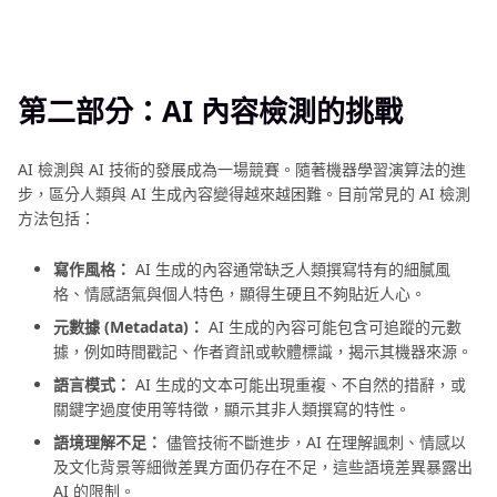
圖
技
巧
分
第二部分：AI 內容檢測的挑戰
享
精
AI 檢測與 AI 技術的發展成為一場競賽。隨著機器學習演算法的進
選
步，區分人類與 AI 生成內容變得越來越困難。目前常見的 AI 檢測
方法包括：
AI
創
寫作風格：
AI 生成的內容通常缺乏人類撰寫特有的細膩風
意
格、情感語氣與個人特色，顯得生硬且不夠貼近人心。
工
元數據 (Metadata)：
AI 生成的內容可能包含可追蹤的元數
具
據，例如時間戳記、作者資訊或軟體標識，揭示其機器來源。
更
語言模式：
AI 生成的文本可能出現重複、不自然的措辭，或
關鍵字過度使用等特徵，顯示其非人類撰寫的特性。
多
AI
語境理解不足：
儘管技術不斷進步，AI 在理解諷刺、情感以
及文化背景等細微差異方面仍存在不足，這些語境差異暴露出
圖
AI 的限制。