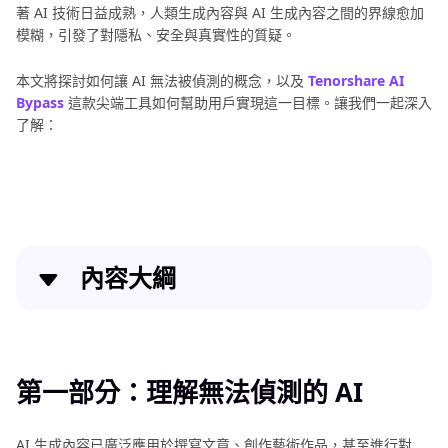
片
著 AI 技術日益成熟，人類生成內容與 AI 生成內容之間的界線愈加
添
模糊，引發了對隱私、安全與真實性的質疑。
加
文
本文將探討如何讓 AI 無法被偵測的概念，以及
Tenorshare AI
字
Bypass
這款尖端工具如何幫助用戶實現這一目標。讓我們一起深入
AI
的
了解：
調
最
佳
整
工
照
具
片
亮
度
內容大綱
AI
第一部分：理解無法偵測的 AI
照
片
第二部分：AI 內容檢測的挑戰
編
第一部分：理解無法偵測的 AI
輯
第三部分：Tenorshare AI Bypass – 最佳 AI 人性化工
APP
AI 生成內容已廣泛應用於撰寫文章、創作藝術作品，甚至進行對