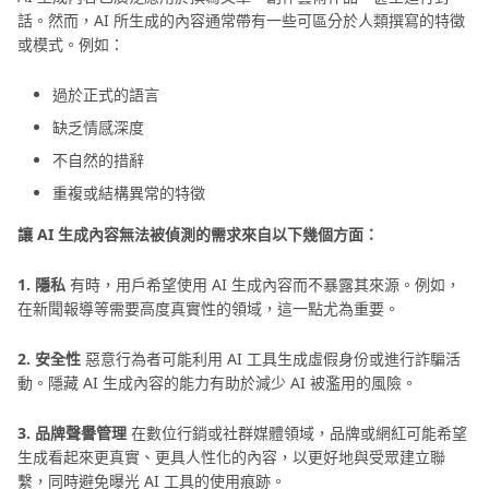
具
話。然而，AI 所生成的內容通常帶有一些可區分於人類撰寫的特徵
圖
或模式。例如：
常見問題 (FAQs)
像
品
過於正式的語言
質
缺乏情感深度
提
不自然的措辭
升
重複或結構異常的特徵
指
南
讓 AI 生成內容無法被偵測的需求來自以下幾個方面：
圖
1. 隱私
有時，用戶希望使用 AI 生成內容而不暴露其來源。例如，
像
在新聞報導等需要高度真實性的領域，這一點尤為重要。
製
2. 安全性
惡意行為者可能利用 AI 工具生成虛假身份或進行詐騙活
作
動。隱藏 AI 生成內容的能力有助於減少 AI 被濫用的風險。
技
巧
3. 品牌聲譽管理
在數位行銷或社群媒體領域，品牌或網紅可能希望
生成看起來更真實、更具人性化的內容，以更好地與受眾建立聯
修
繫，同時避免曝光 AI 工具的使用痕跡。