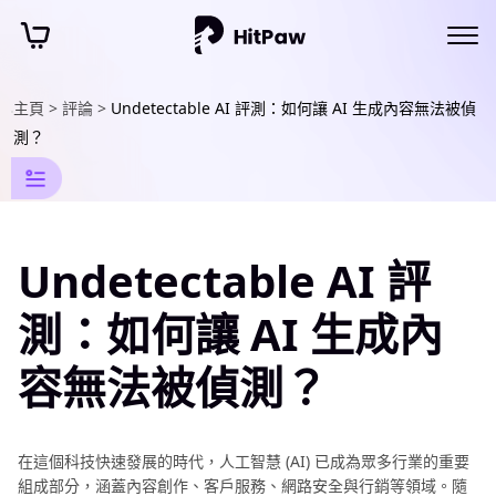
主頁 >
評論 >
Undetectable AI 評測：如何讓 AI 生成內容無法被偵
AI
照
片
編
輯
測？
資
訊
添
加
文
Undetectable AI 評
字
到
測：如何讓 AI 生成內
圖
片
容無法被偵測？
10
個
為
在這個科技快速發展的時代，人工智慧 (AI) 已成為眾多行業的重要
照
組成部分，涵蓋內容創作、客戶服務、網路安全與行銷等領域。隨