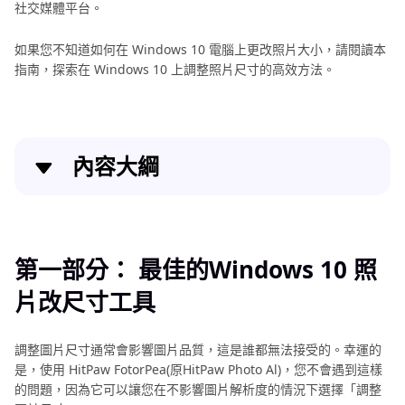
社交媒體平台。
作
指
如果您不知道如何在 Windows 10 電腦上更改照片大小，請閱讀本
南
指南，探索在 Windows 10 上調整照片尺寸的高效方法。
護
照
照
片
照
尺
片
寸
內容大綱
尺
調
寸
整
調
第一部分： 最佳的Windows 10 照片改尺寸工具
整
指
指
南
第二部分：在 Windows 10 上更改照片尺寸的兩種簡
第一部分： 最佳的Windows 10 照
南
單方法
AI
片改尺寸工具
護
形
照
第三部分：Windows 10 調整照片尺寸常見問題解答
象
照
調整圖片尺寸通常會影響圖片品質，這是誰都無法接受的。幸運的
片
照
Windows10照片尺寸更改總結
是，使用 HitPaw FotorPea(原HitPaw Photo Al)，您不會遇到這樣
尺
製
的問題，因為它可以讓您在不影響圖片解析度的情況下選擇「調整
寸