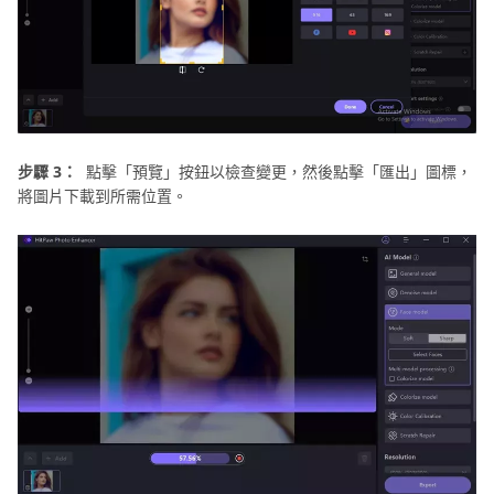
步驟 3：
點擊「預覽」按鈕以檢查變更，然後點擊「匯出」圖標，
將圖片下載到所需位置。