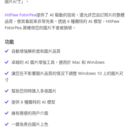
作
圖片尺寸」。
詳
指
解
HitPaw FotorPea
提供了 AI 驅動的技術，還允許您自訂照片的整體
南
品質，使其看起來非常完美。透過 6 種獨特的 AI 模型，HitPaw
如
FotorPea 將確保您的圖片不會被損壞。
其
何
在
它
功能
家
AI
自
照
自動增強解析度和圖片品質
製
片
護
卓越的 AI 圖片增強工具，適用於 Mac 和 Windows
資
照
讓您在不影響圖片品質的情況下調整 Windows 10 上的圖片尺
照
訊
寸
片
幫助您同時匯入多張圖片
提供 6 種獨特的 AI 模型
擁有簡便的用戶介面
一鍵為黑白圖片上色