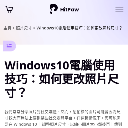
主頁 >
照片尺寸 >
Windows10電腦使用技巧：如何更改照片尺寸？
AI
照
片
資
訊
AI
護
Windows10電腦使用
照
製
技巧：如何更改照片尺
作
指
寸？
南
英
國
我們常常分享照片到社交媒體。然而，您拍攝的圖片可能會因為尺
護
寸較大而無法上傳到某些社交媒體平台。在這種情況下，您可能需
照
要在 Windows 10 上調整照片尺寸，以縮小圖片大小然後再上傳到
製