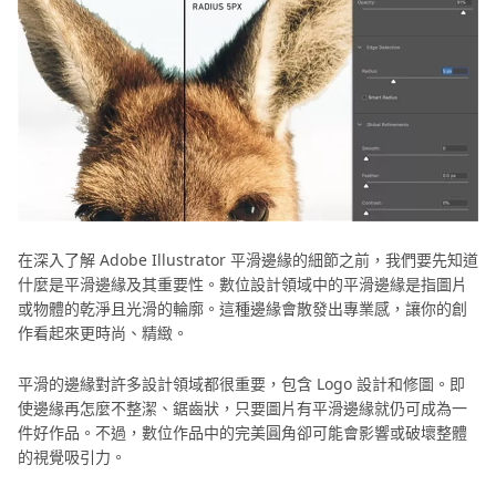
輯
第四節、小技巧－利用 AI 工具來修復 Adobe
APP
Illustrator 平滑邊緣後的模糊圖片
照
結論
片
羽
化
技
巧
在深入了解 Adobe Illustrator 平滑邊緣的細節之前，我們要先知道
其
什麼是平滑邊緣及其重要性。數位設計領域中的平滑邊緣是指圖片
它
或物體的乾淨且光滑的輪廓。這種邊緣會散發出專業感，讓你的創
趣
作看起來更時尚、精緻。
味
平滑的邊緣對許多設計領域都很重要，包含 Logo 設計和修圖。即
圖
使邊緣再怎麼不整潔、鋸齒狀，只要圖片有平滑邊緣就仍可成為一
像
件好作品。不過，數位作品中的完美圓角卻可能會影響或破壞整體
製
的視覺吸引力。
作