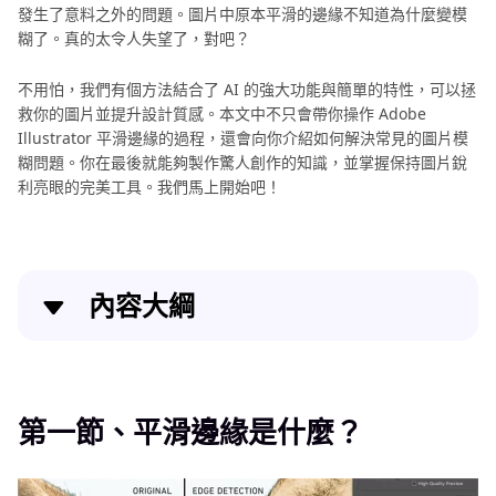
發生了意料之外的問題。圖片中原本平滑的邊緣不知道為什麼變模
光
糊了。真的太令人失望了，對吧？
AI
不用怕，我們有個方法結合了 AI 的強大功能與簡單的特性，可以拯
藝
救你的圖片並提升設計質感。本文中不只會帶你操作 Adobe
術
Illustrator 平滑邊緣的過程，還會向你介紹如何解決常見的圖片模
濾
糊問題。你在最後就能夠製作驚人創作的知識，並掌握保持圖片銳
鏡
利亮眼的完美工具。我們馬上開始吧！
AI
照
片
內容大綱
轉
換
第一節、平滑邊緣是什麼？
AI
第二節、如何用 Illustrator 平滑邊緣？
圖
第一節、平滑邊緣是什麼？
片
第三節、Illustrator 平滑邊緣的常見問題
編