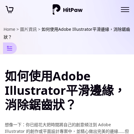
Home >
圖片資訊 >
如何使用Adobe Illustrator平滑邊緣，消除鋸齒
AI
狀？
圖
像
特
如何使用Adobe
效
資
Illustrator平滑邊緣，
訊
消除鋸齒狀？
AI
玩
轉
想像一下：你已經花大把時間將自己的創意傾注到 Adobe
時
Illustrator 的創作或平面設計專案中，並精心做出完美的邊緣……但