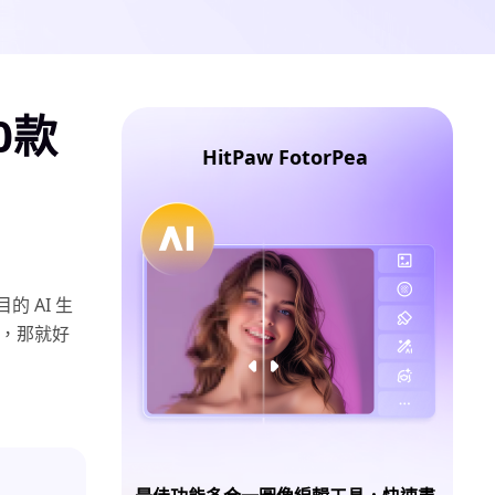
0款
HitPaw FotorPea
 AI 生
 ，那就好