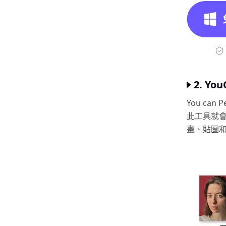
2. Yo
You ca
此工具就
畫、貼圖