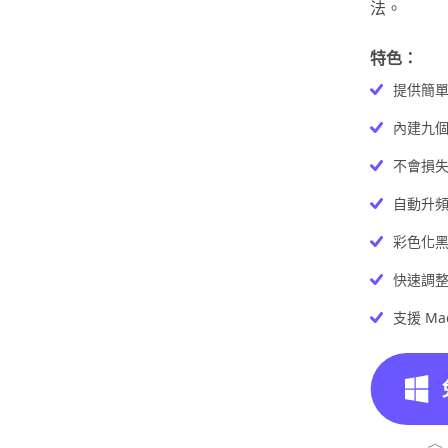
法。
特色：
提供簡
內建九個
不會損
自動升
彩色化
快速調
支援 Mac