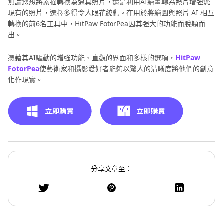
無論您想將素描轉換為逼真照片，還是利用AI繪畫轉為照片增強您
現有的照片，選擇多得令人眼花繚亂。在用於將繪圖與照片 AI 相互
轉換的前6名工具中，HitPaw FotorPea因其强大的功能而脫穎而
出。
憑藉其AI驅動的增強功能、直觀的界面和多樣的選項，
HitPaw
FotorPea
使藝術家和攝影愛好者能夠以驚人的清晰度將他們的創意
化作現實。
分享文章至：