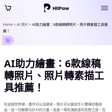
Home >
AI 照片 >
AI助力繪畫：6款線稿轉照片、照片轉素描工具推
AI
薦！
圖
像
特
AI助力繪畫：6款線稿
效
資
轉照片、照片轉素描工
訊
具推薦！
AI
照
片
在這個世界裡，畫作可以活過來，照片可以變成令人驚嘆的藝術
轉
品，這一切都歸功於AI的力量。這是一場充滿創意的狂野之旅，在