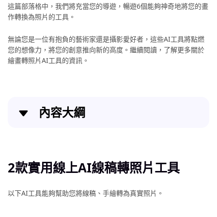
這篇部落格中，我們將充當您的導遊，暢遊6個能夠神奇地將您的畫
換
作轉換為照片的工具。
AI
將
無論您是一位有抱負的藝術家還是攝影愛好者，這些AI工具將點燃
線
您的想像力，將您的創意推向新的高度。繼續閱讀，了解更多關於
稿
繪畫轉照片AI工具的資訊。
轉
照
片
攻
內容大綱
略
AI
10
玩
2款實用線上AI線稿轉照片工具
款
轉
最
時
佳
精選4款AI照片轉素描工具
2款實用線上AI線稿轉照片工具
光
AI
人
小貼士：使用AI輕鬆增強照片效果
AI
像
以下AI工具能夠幫助您將線稿、手繪轉為真實照片。
藝
生
結論
成
術