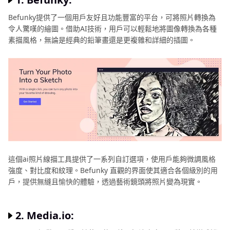
Photoshop
將
Befunky提供了一個用戶友好且功能豐富的平台，可將照片轉換為
照
令人驚嘆的繪圖。借助AI技術，用戶可以輕鬆地將圖像轉換為各種
片
素描風格，無論是經典的鉛筆畫還是更複雜和詳細的插圖。
變
卡
通
照
片
變
手
繪
線
這個ai照片線描工具提供了一系列自訂選項，使用戶能夠微調風格
條
強度、對比度和紋理。Befunky 直觀的界面使其適合各個級別的用
將
戶，提供無縫且愉快的體驗，透過藝術鏡頭將照片變為現實。
照
片
2. Media.io:
變
手