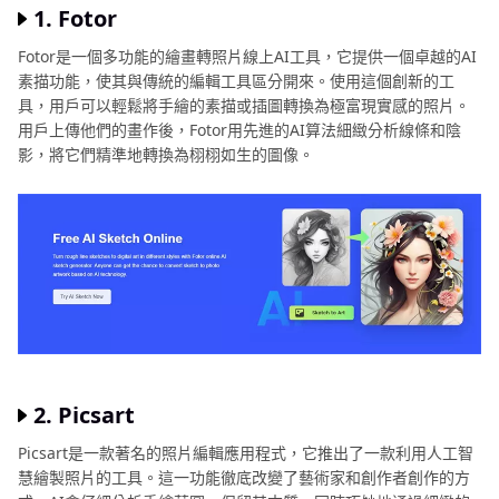
1. Fotor
器
濾
鏡
Fotor是一個多功能的繪畫轉照片線上AI工具，它提供一個卓越的AI
自
素描功能，使其與傳統的編輯工具區分開來。使用這個創新的工
拍
AI
具，用戶可以輕鬆將手繪的素描或插圖轉換為極富現實感的照片。
照
圖
用戶上傳他們的畫作後，Fotor用先進的AI算法細緻分析線條和陰
變
片
影，將它們精準地轉換為栩栩如生的圖像。
誇
飾
編
畫
輯
APP
如
何
照
調
片
出
復
羽
古
化
感
技
2. Picsart
照
巧
片
Picsart是一款著名的照片編輯應用程式，它推出了一款利用人工智
慧繪製照片的工具。這一功能徹底改變了藝術家和創作者創作的方
其
圖