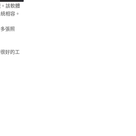
觀。該軟體
作系統相容。
化多張照
個很好的工