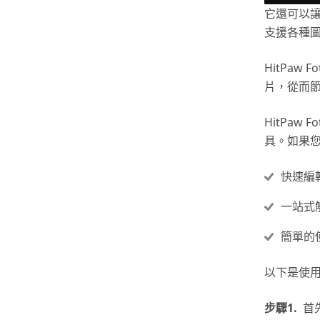
它還可以
支援各種圖
HitPa
片，從而
HitPa
具。如果
快速編
一站式
簡單的
以下是使用H
步驟1.
首