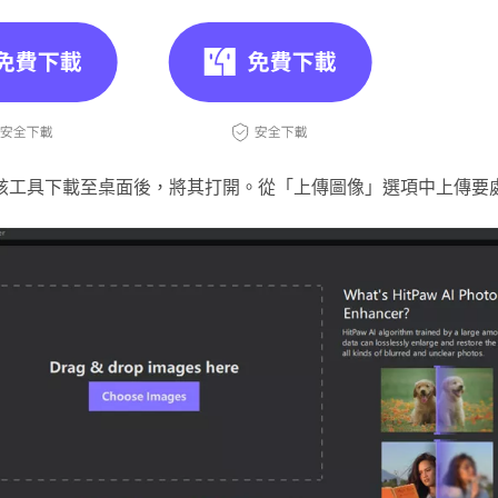
該工具下載至桌面後，將其打開。從「上傳圖像」選項中上傳要