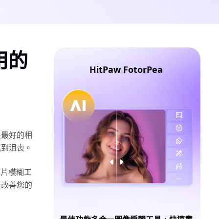
用的
HitPaw FotorPea
是最好的相
感到沮喪。
照片模糊工
是改善您的