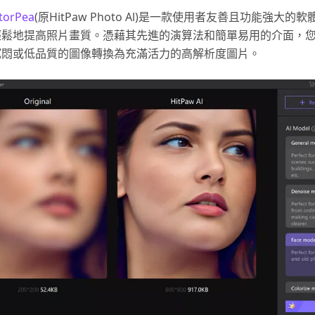
torPea
(原HitPaw Photo Al)是一款使用者友善且功能強大的
輕鬆地提高照片畫質。憑藉其先進的演算法和簡單易用的介面，
沉悶或低品質的圖像轉換為充滿活力的高解析度圖片。