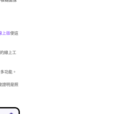
將模糊圖像
復線上版
使這
靠的線上工
更多功能。
被證明是照