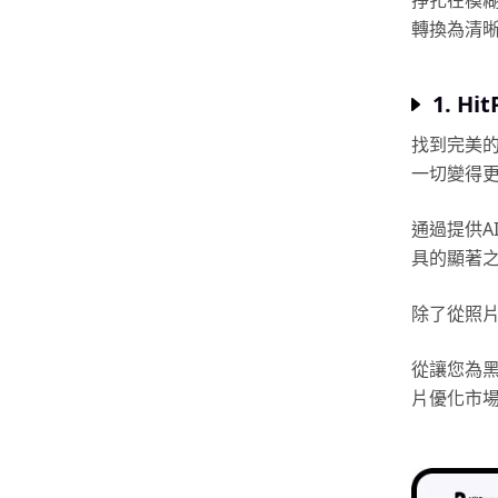
掙扎在模
轉換為清
1. Hi
找到完美
一切變得
通過提供A
具的顯著
除了從照片
從讓您為黑
片優化市