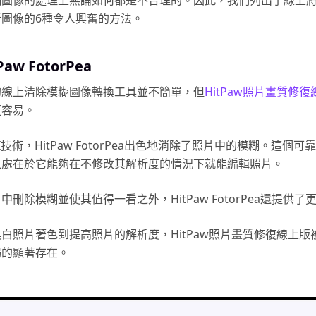
糊圖像的處理上無論如何都是不合理的。因此，我們列出了線上
晰圖像的6種令人興奮的方法。
tPaw FotorPea
的線上清除模糊圖像轉換工具並不簡單，但
HitPaw照片畫質修
更容易。
I技術，HitPaw FotorPea出色地消除了照片中的模糊。這個可
之處在於它能夠在不修改其解析度的情況下就能編輯照片。
中刪除模糊並使其值得一看之外，HitPaw FotorPea還提供了
白照片著色到提高照片的解析度，HitPaw照片畫質修復線上版
場的顯著存在。