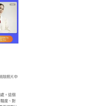
來消除照片中
糊處。這個
鮮豔度、對