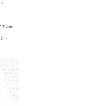
晰。
o的主頁面。
版外，