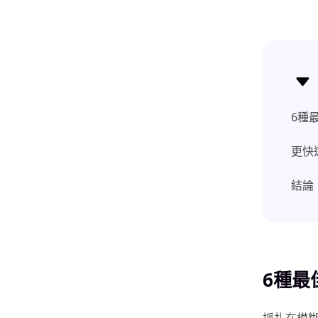
6種
更快
結論
6種最