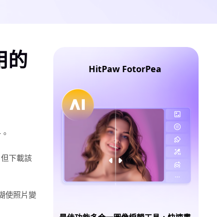
用的
HitPaw FotorPea
一。
，但下載該
糊使照片變