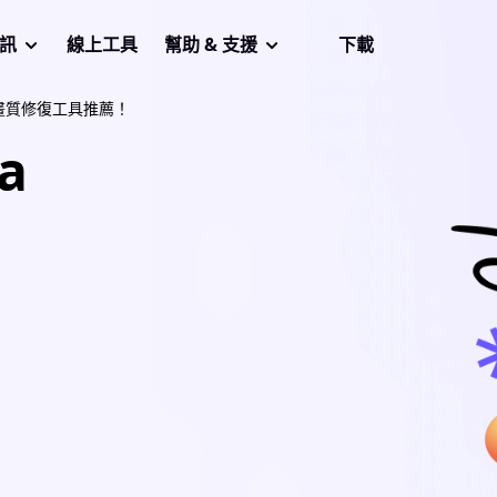
音訊
線上工具
幫助 & 支援
下載
畫質修復工具推薦！
a