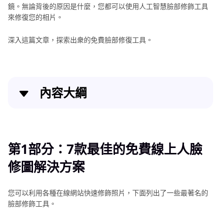
鏡。無論背後的原因是什麼，您都可以使用人工智慧臉部修飾工具
到
來修復您的相片。
圖
片
深入這篇文章，探索出衆的免費臉部修復工具。
AI
調
整
內容大綱
照
片
第1部分：7款最佳的免費線上人臉修圖解決方案
亮
度
第2部分：簡易AI工具，助您一鍵修飾面部細節
第1部分：7款最佳的免費線上人臉
AI
修圖解決方案
照
結論
片
編
您可以利用各種在線網站快速修飾照片，下面列出了一些最著名的
輯
臉部修飾工具。
APP