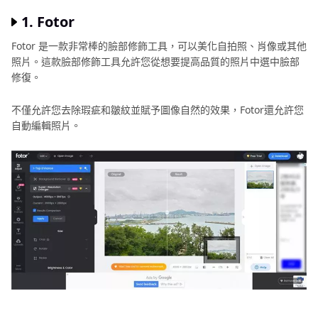
1. Fotor
圖
像
Fotor 是一款非常棒的臉部修飾工具，可以美化自拍照、肖像或其他
品
照片。這款臉部修飾工具允許您從想要提高品質的照片中選中臉部
修復。
質
提
不僅允許您去除瑕疵和皺紋並賦予圖像自然的效果，Fotor還允許您
升
自動編輯照片。
指
南
圖
像
製
作
技
巧
修