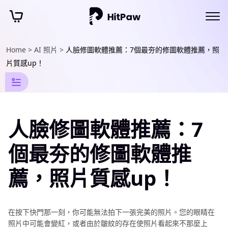
Home >
AI 照片 >
人臉修圖軟體推薦：7個最夯的修圖軟體推薦，照
AI
片質感up！
照
片
編
人臉修圖軟體推薦：7
輯
資
個最夯的修圖軟體推
訊
薦，照片質感up！
添
加
文
在按下快門那一刻，你可能無法拍下一張完美的照片。您的眼睛在
字
照片中可能會變紅，或者由於皺紋的存在使照片看起來不那麼上