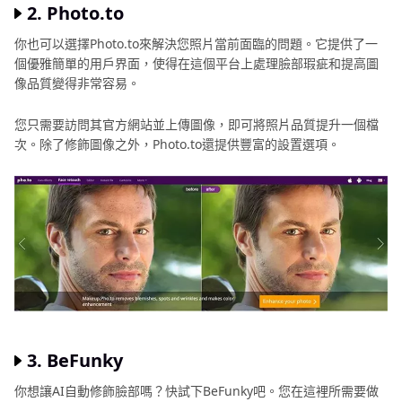
圖
2. Photo.to
技
你也可以選擇Photo.to來解決您照片當前面臨的問題。它提供了一
巧
個優雅簡單的用戶界面，使得在這個平台上處理臉部瑕疵和提高圖
分
像品質變得非常容易。
享
您只需要訪問其官方網站並上傳圖像，即可將照片品質提升一個檔
精
次。除了修飾圖像之外，Photo.to還提供豐富的設置選項。
選
AI
創
意
工
具
更
多
3. BeFunky
AI
圖
你想讓AI自動修飾臉部嗎？快試下BeFunky吧。您在這裡所需要做