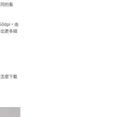
不同的看
0dpi。由
秀出更多細
楚怎麼下載