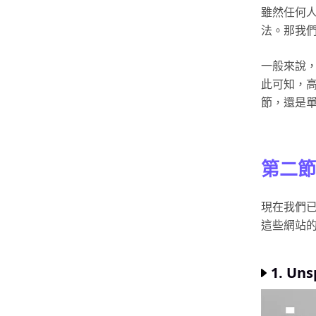
雖然任何
法。那我
一般來說，高
此可知，
節，還是
第二節
現在我們
這些網站
1. Uns