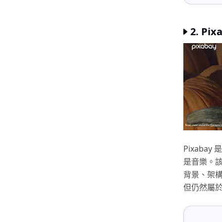
2. Pix
Pixab
是音樂。該
背景、架
但仍然屬