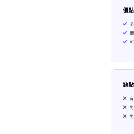
優點
多
無
可
缺點
有
免
免