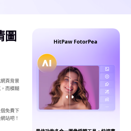
清圖
HitPaw FotorPea
或網頁背景
感，而模糊
八個免費下
些網站吧！