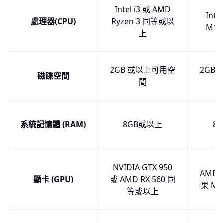
Intel i3 或 AMD
Inte
處理器(CPU)
Ryzen 3 同等或以
M1
上
2GB 或以上可用空
2GB
磁碟空間
間
系統記憶體 (RAM)
8GB或以上
8
NVIDIA GTX 950
AMD R
顯卡 (GPU)
或 AMD RX 560 同
果 M
等或以上