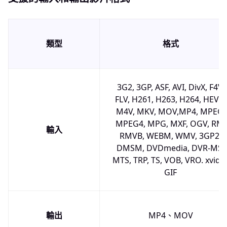
類型
格式
3G2, 3GP, ASF, AVI, DivX, F4V,
FLV, H261, H263, H264, HEVC,
M4V, MKV, MOV,MP4, MPEG,
MPEG4, MPG, MXF, OGV, RM,
輸入
RMVB, WEBM, WMV, 3GP2,
DMSM, DVDmedia, DVR-MS,
MTS, TRP, TS, VOB, VRO. xvid
GIF
輸出
MP4、MOV