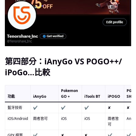
第四部分：iAnyGo VS POGO++/
iPoGo…比較
Pokemon
PG
功能
iAnyGo
GO +
iTools BT
iPOGO
SHA
藍牙技術
✔
✔
✔
✘
✘
iOS/Android
兩者皆可
iOS
iOS
兩者皆
Andr
可
GPX 檔案
✔
✘
✘
✔
✔