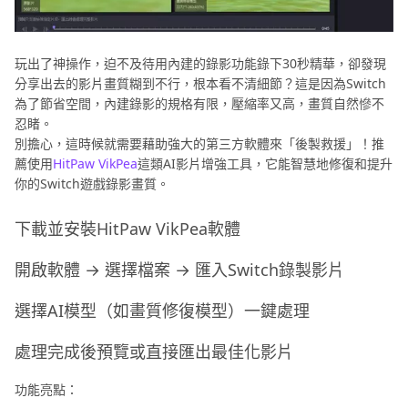
玩出了神操作，迫不及待用內建的錄影功能錄下30秒精華，卻發現
分享出去的影片畫質糊到不行，根本看不清細節？這是因為Switch
為了節省空間，內建錄影的規格有限，壓縮率又高，畫質自然慘不
忍睹。
別擔心，這時候就需要藉助強大的第三方軟體來「後製救援」！推
薦使用
HitPaw VikPea
這類AI影片增強工具，它能智慧地修復和提升
你的Switch遊戲錄影畫質。
下載並安裝HitPaw VikPea軟體
開啟軟體 → 選擇檔案 → 匯入Switch錄製影片
選擇AI模型（如畫質修復模型）一鍵處理
處理完成後預覽或直接匯出最佳化影片
功能亮點：