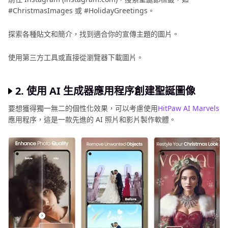
像
#ChristmasImagеs 或 #HolidayGrееtings。
編
輯
探索各種貼文和簡介，找到適合你的宣傳主題的圖片。
技
巧
使用第三方工具或直接從瀏覽器下載圖片。
2. 使用 AI 生成器應用程序創建聖誕圖像
要想獲得獨一無二的個性化效果，可以考慮使用
HitPaw AI Marvеls
應用程序，這是一款先進的 AI 照片和影片製作軟體。