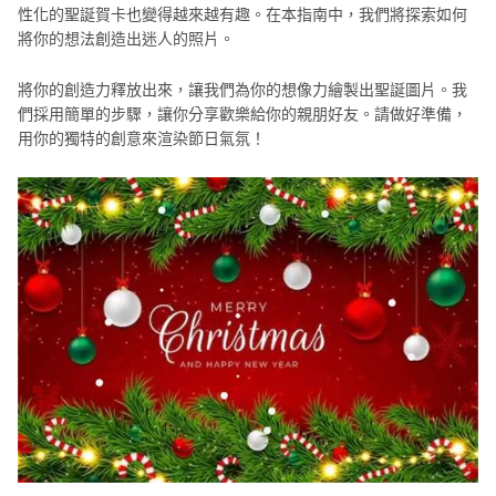
性化的聖誕賀卡也變得越來越有趣。在本指南中，我們將探索如何
到
將你的想法創造出迷人的照片。
圖
片
將你的創造力釋放出來，讓我們為你的想像力繪製出聖誕圖片。我
們採用簡單的步驟，讓你分享歡樂給你的親朋好友。請做好準備，
AI
用你的獨特的創意來渲染節日氣氛！
調
整
照
片
亮
度
AI
照
片
編
輯
APP