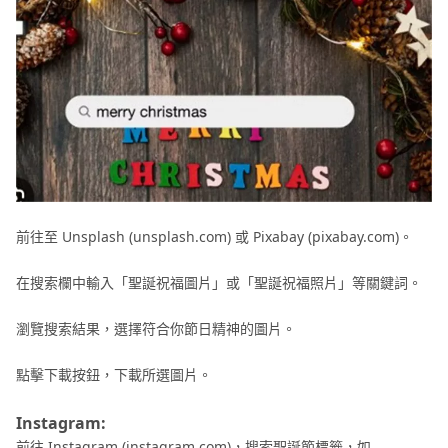
圖
技
巧
分
享
精
選
AI
創
前往至 Unsplash (unsplash.com) 或 Pixabay (pixabay.com)。
意
工
在搜索欄中輸入「聖誕祝福圖片」或「聖誕祝福照片」等關鍵詞。
具
瀏覽搜索結果，選擇符合你節日精神的圖片。
更
點擊下載按鈕，下載所選圖片。
多
AI
Instagram:
圖
前往 Instagram (instagram.com)，搜索聖誕節標籤，如