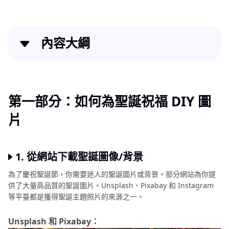
圖
像
內容大綱
品
質
第一部分：如何為聖誕祝福 DIY 圖片
提
升
第二部分：最美好的聖誕祝福圖片
指
第一部分：如何為聖誕祝福 DIY 圖
南
片
第三部分：美化聖誕祝福卡片的方法
圖
第四部分：關於聖誕祝福圖片的常見問題
像
1. 從網站下載聖誕圖像/背景
製
結語
作
為了慶祝聖誕節，你需要迷人的聖誕圖片或背景。部分網站為你提
技
供了大量高品質的聖誕圖片。Unsplash、Pixabay 和 Instagram
等平臺都是獲得聖誕主題照片的來源之一。
巧
修
Unsplash 和 Pixabay：