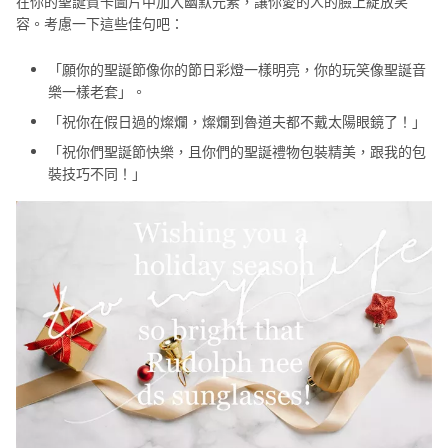
在你的聖誕賀卡圖片中加入幽默元素，讓你愛的人的臉上綻放笑
容。考慮一下這些佳句吧：
「願你的聖誕節像你的節日彩燈一樣明亮，你的玩笑像聖誕音
樂一樣老套」。
「祝你在假日過的燦爛，燦爛到魯道夫都不戴太陽眼鏡了！」
「祝你們聖誕節快樂，且你們的聖誕禮物包裝精美，跟我的包
裝技巧不同！」