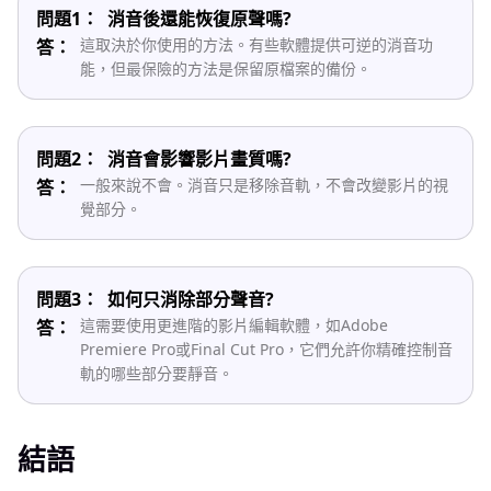
問題1：
消音後還能恢復原聲嗎?
這取決於你使用的方法。有些軟體提供可逆的消音功
答：
能，但最保險的方法是保留原檔案的備份。
問題2：
消音會影響影片畫質嗎?
一般來說不會。消音只是移除音軌，不會改變影片的視
答：
覺部分。
問題3：
如何只消除部分聲音?
這需要使用更進階的影片編輯軟體，如Adobe
答：
Premiere Pro或Final Cut Pro，它們允許你精確控制音
軌的哪些部分要靜音。
結語