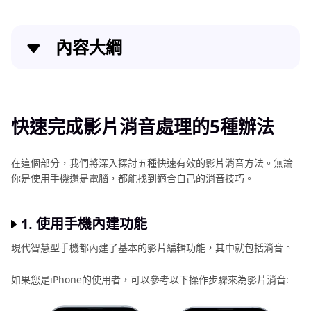
內容大綱
快速完成影片消音處理的5種辦法
同場加映:影片音質受損沒有聲音怎麼辦？
快速完成影片消音處理的5種辦法
關於影片消音的常見問題解答
在這個部分，我們將深入探討五種快速有效的影片消音方法。無論
你是使用手機還是電腦，都能找到適合自己的消音技巧。
結語
1. 使用手機內建功能
現代智慧型手機都內建了基本的影片編輯功能，其中就包括消音。
如果您是iPhone的使用者，可以參考以下操作步驟來為影片消音: