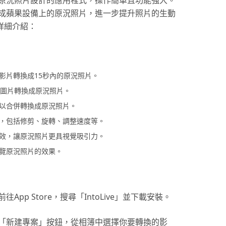
轉換為原況照片設計的應用程式，操作簡單且功能強大。
成蘋果設備上的原況照片，進一步提升照片的生動
的詳細介紹：
影片轉換成15秒內的原況照片。
動態圖片轉換成原況照片。
以合併轉換成原況照片。
，包括修剪、旋轉、調整速度等。
效，讓原況照片更具視覺吸引力。
覽原況照片的效果。
前往App Store，搜尋「IntoLive」並下載安裝。
「新建專案」按鈕，從相簿中選擇你要轉換的影