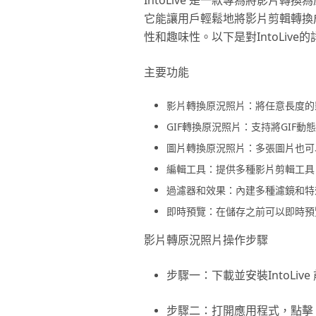
IntoLive 是一款專為將影片
它能讓用戶輕鬆地將影片剪輯轉換
性和趣味性。以下是對IntoLive
主要功能
影片轉換原況照片：將任意長度的
GIF轉換原況照片：支持將GIF
圖片轉換原況照片：多張圖片也可
編輯工具：提供多種影片剪輯工具
過濾器和效果：內建多種濾鏡和特
即時預覽：在儲存之前可以即時預
影片轉原況照片操作步驟
步驟一：下載並安裝IntoLive 
步驟二：打開應用程式，點擊