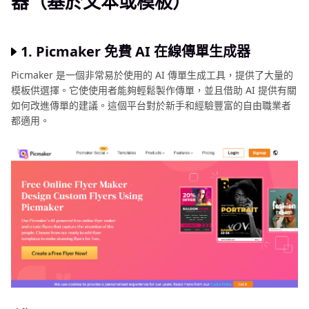
器（基於文本或模板）
圖
技
巧
1. Picmaker 免費 AI 在線傳單生成器
分
享
Picmaker 是一個非常易於使用的 AI 傳單生成工具，提供了大量的
模板供選擇。它使使用者能夠輕鬆製作傳單，並且借助 AI 提供有關
精
如何改進傳單的建議。這個平台對於新手和經驗豐富的自由職業者
選
都適用。
AI
創
意
工
具
更
多
AI
圖