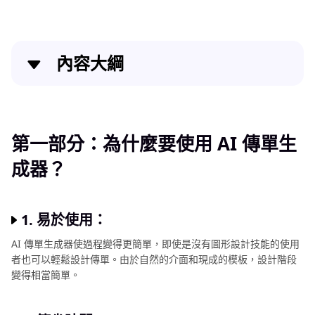
片
添
加
文
內容大綱
字
AI
的
調
最
第一部分：為什麼要使用 AI 傳單生成器？
佳
整
工
照
第二部分：8 個最佳的 AI 傳單生成器（基於文本或模
第一部分：為什麼要使用 AI 傳單生
具
片
板）
成器？
亮
第三部分：進一步提升 AI 生成的傳單
度
AI
1. 易於使用：
照
AI 傳單生成器使過程變得更簡單，即使是沒有圖形設計技能的使用
片
者也可以輕鬆設計傳單。由於自然的介面和現成的模板，設計階段
編
變得相當簡單。
輯
APP