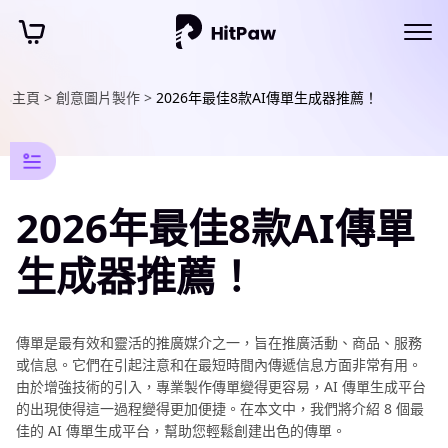
主頁 >
創意圖片製作 >
2026年最佳8款AI傳單生成器推薦！
AI
照
片
編
輯
資
訊
添
加
2026年最佳8款AI傳單
文
字
生成器推薦！
到
圖
片
傳單是最有效和靈活的推廣媒介之一，旨在推廣活動、商品、服務
10
或信息。它們在引起注意和在最短時間內傳遞信息方面非常有用。
個
由於增強技術的引入，專業製作傳單變得更容易，AI 傳單生成平台
為
的出現使得這一過程變得更加便捷。在本文中，我們將介紹 8 個最
照
佳的 AI 傳單生成平台，幫助您輕鬆創建出色的傳單。