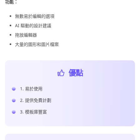
像
功能：
編
無數易於編輯的選項
輯
技
AI 驅動的設計建議
巧
拖放編輯器
大量的圖形和圖片檔案
優點
1. 易於使用
2. 提供免費計劃
3. 模板庫豐富