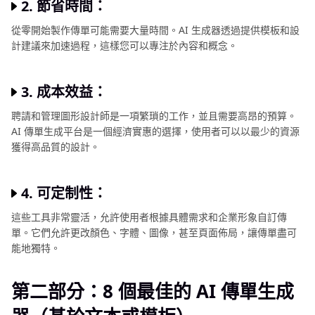
2. 節省時間：
圖
從零開始製作傳單可能需要大量時間。AI 生成器透過提供模板和設
像
計建議來加速過程，這樣您可以專注於內容和概念。
品
質
3. 成本效益：
提
升
聘請和管理圖形設計師是一項繁瑣的工作，並且需要高昂的預算。
指
AI 傳單生成平台是一個經濟實惠的選擇，使用者可以以最少的資源
獲得高品質的設計。
南
圖
4. 可定制性：
像
製
這些工具非常靈活，允許使用者根據具體需求和企業形象自訂傳
作
單。它們允許更改顏色、字體、圖像，甚至頁面佈局，讓傳單盡可
能地獨特。
技
巧
第二部分：8 個最佳的 AI 傳單生成
修