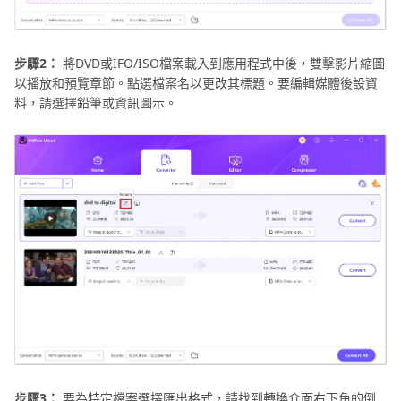
步驟2：
將DVD或IFO/ISO檔案載入到應用程式中後，雙擊影片縮圖
以播放和預覽章節。點選檔案名以更改其標題。要編輯媒體後設資
料，請選擇鉛筆或資訊圖示。
步驟3：
要為特定檔案選擇匯出格式，請找到轉換介面右下角的倒