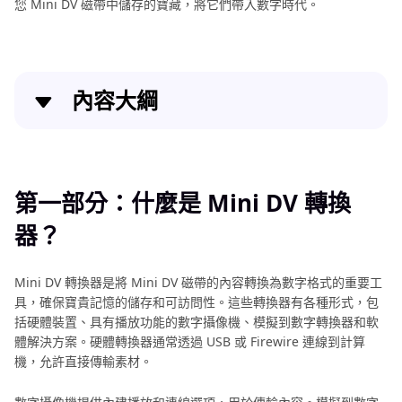
您 Mini DV 磁帶中儲存的寶藏，將它們帶入數字時代。
內容大綱
第一部分：什麼是 Mini DV 轉換器？
第二部分：5款必備的 Mini DV 磁帶轉換器
第一部分：什麼是 Mini DV 轉換
器？
第三部分： 最佳替代方案：使用 HitPaw Univd
(HitPaw Video Converter)
Mini DV 轉換器是將 Mini DV 磁帶的內容轉換為數字格式的重要工
結論
具，確保寶貴記憶的儲存和可訪問性。這些轉換器有各種形式，包
括硬體裝置、具有播放功能的數字攝像機、模擬到數字轉換器和軟
體解決方案。硬體轉換器通常透過 USB 或 Firewire 連線到計算
機，允許直接傳輸素材。