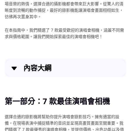
場音樂的熱情，選擇合適的攝影機都會帶來巨大影響。從驚人的清
晰度到流暢的動作捕捉，最好的錄影機能讓演唱會畫面栩栩如生，
彷彿再次置身其中。
在本指南中，我們精選了 7 款最受歡迎的演唱會相機，涵蓋不同需
求與價格範圍。讓我們開始探索最佳的演唱會相機吧！
內容大綱
第一部分：7 款最佳演唱會相機
第二部分：進一步提示：最佳音樂會影片增強工具推薦
第一部分：7 款最佳演唱會相機
選擇合適的錄影機將幫助你提升演唱會錄影技巧。擁有適當的設
備，在現場表演中捕捉精準的音訊並呈現高畫質畫面至關重要。我
們精選了 7 款最優秀的演唱會相機，並提供價格、出色功能以及值