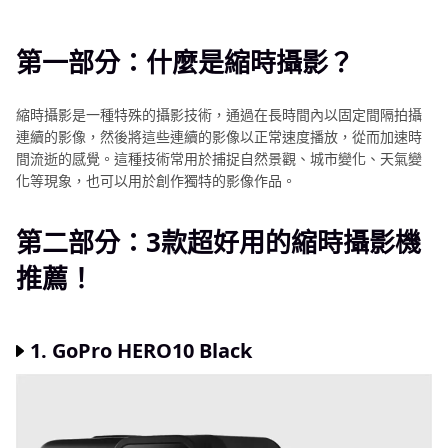
第一部分：什麼是縮時攝影？
第二部分：3款超好用的縮時攝影機推薦！
第一部分：什麼是縮時攝影？
第三部分：縮時攝影導致影片出現動態模糊怎麼辦？
縮時攝影是一種特殊的攝影技術，通過在長時間內以固定間隔拍攝
連續的影像，然後將這些連續的影像以正常速度播放，從而加速時
第四部分：關於縮時攝影的常見問答
間流逝的感覺。這種技術常用於捕捉自然景觀、城市變化、天氣變
化等現象，也可以用於創作獨特的影像作品。
第五部分：縮時攝影機推薦結語
第二部分：3款超好用的縮時攝影機
推薦！
1. GoPro HERO10 Black