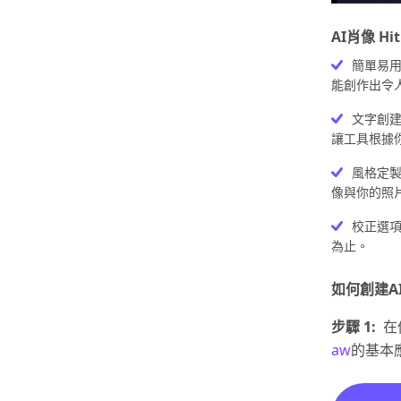
AI肖像 Hi
簡單易用：
能創作出令
文字創建
讓工具根據
風格定
像與你的照
校正選
為止。
如何創建A
步驟 1:
在
aw
的基本