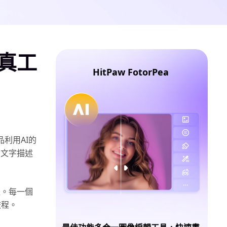
寫真工
HitPaw FotorPea
品利用AI的
的文字描述
體。每一個
旅程。