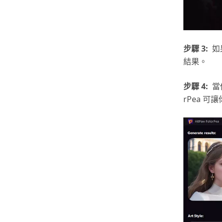
步驟 3:
如
結果。
步驟 4:
當
rPea 