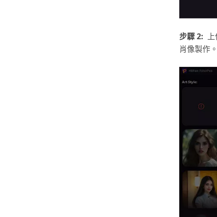
步驟 2:
上
肖像製作