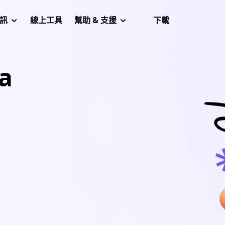
音訊
線上工具
幫助 & 支援
下載
a