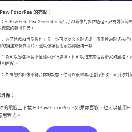
tPaw FotorPea 的亮點：
HitPaw FotorPea Gеnеrator 簡化了AI肖像的製作過程。只需幾個
人驚歎的藝術作品。
： 有了這款AI肖像製作工具，你可以以文本形式或上傳圖片的形式來描
你的描述來製作圖片。這就像讓藝術家為你服務一樣。
製： 你可以從各種藝術風格中進行選擇，也可以指定某個藝術家的風格，
片相匹配。
項： 如果初始圖像不符合你的設想，你可以很容易地進行修改，直到你對
I肖像：
你的電腦上下載 HitPaw FotorPea。如果你喜歡，也可以使用
Hi
應用程式。