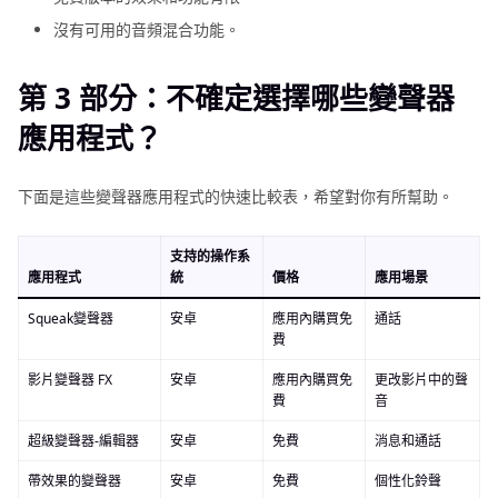
沒有可用的音頻混合功能。
第 3 部分：不確定選擇哪些變聲器
應用程式？
下面是這些變聲器應用程式的快速比較表，希望對你有所幫助。
支持的操作系
應用程式
統
價格
應用場景
Squeak變聲器
安卓
應用內購買免
通話
費
影片變聲器 FX
安卓
應用內購買免
更改影片中的聲
費
音
超級變聲器-編輯器
安卓
免費
消息和通話
帶效果的變聲器
安卓
免費
個性化鈴聲