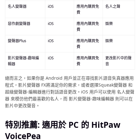
名人變聲器
iOS
應用內購買免
名人之聲
費
惡作劇變聲器
iOS
應用內購買免
娛樂
費
變聲器Plus
iOS
應用內購買免
娛樂
費
影片變聲器-趣味編
iOS
應用內購買免
更改影片中的聲
輯器
費
音
總而言之，如果你是 Android 用戶並正在尋找影片語音失真器應用
程式，影片變聲器 FX將滿足你的需求，或者選擇Squeak變聲器 和
超級變聲器-編輯器進行對話語音更改。iOS 用戶可以使用 名人變聲
器 來模仿他們最喜歡的名人，而 影片變聲器-趣味編輯器 則可以在
影片中更改聲音。
特別推薦: 適用於 PC 的 HitPaw
VoicePea