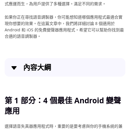
式應運而生，為用戶提供了多種選擇。滿足不同的需求。
如果你正在尋找語音調製器，你可能想知道哪個應用程式最適合實
現你想要的效果。在這篇文章中，我們將詳細討論 8 個適用於
Android 和 iOS 的免費變聲器應用程式。希望它可以幫助你找到最
合適的語音調製器。
內容大綱
第 1 部分：4 個最佳 Android 變聲應用
第 2 部分：4 個流行的 iOS 變聲器應用
第 1 部分：4 個最佳 Android 變聲
應用
第 3 部分：不確定選擇哪些變聲器應用程式？
特別推薦: 適用於 PC 的 HitPaw VoicePea
選擇語音失真器應用程式時，重要的是要考慮與你的手機系統的兼