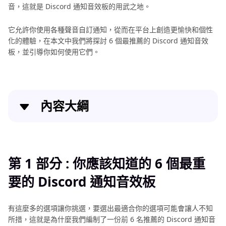
音，這就是 Discord 通知音效板的用武之地。
它允許你使用各種聲音自訂通知，從而在平台上創造更愉快和個性
化的體驗，在本文中我們將探討 6 個最推薦的 Discord 通知音效
板，並引導你如何使用它們。
內容大綱
第 1 部分 : 你應該知道的 6 個最重要的 Discord 通知
音效板
第 1 部分 : 你應該知道的 6 個最重
第 2 部分：為你的專案產生有趣聲音的最精彩工具 -
要的 Discord 通知音效板
HitPaw VoicePea
第 3 部分 : Discord 通知音效板常見問題解答
有這麼多的選項讓你挑選，要選出最適合你的選項可能會讓人不知
所措，這就是為什麼我們編制了一份前 6 名推薦的 Discord 通知音