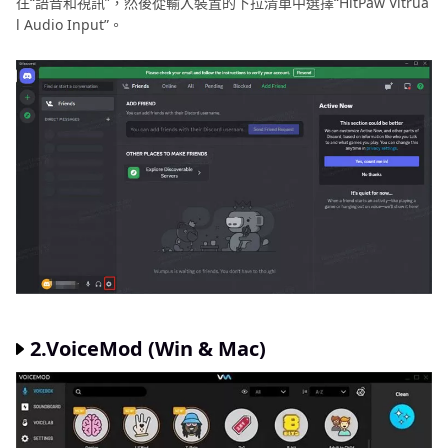
往“語音和視訊”，然後從輸入裝置的下拉清單中選擇“HitPaw Vitrua
l Audio Input”。
2.VoiceMod (Win & Mac)