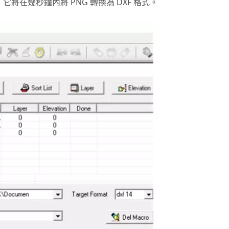
將在幾秒鐘內將 PNG 轉換為 DXF 格式。