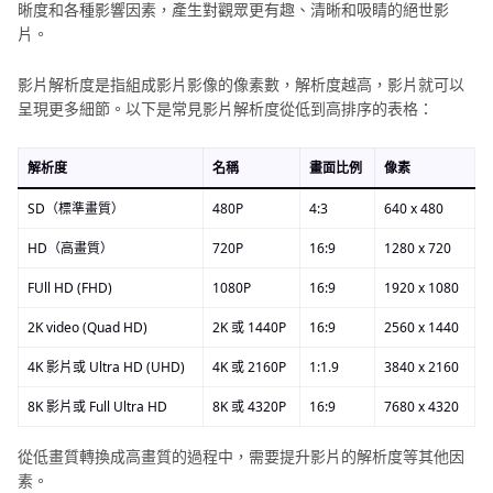
晰度和各種影響因素，產生對觀眾更有趣、清晰和吸睛的絕世影
第四節、轉換低畫質影片至高畫質的常見問題
片。
結語
影片解析度是指組成影片影像的像素數，解析度越高，影片就可以
呈現更多細節。以下是常見影片解析度從低到高排序的表格：
解析度
名稱
畫面比例
像素
SD（標準畫質）
480P
4:3
640 x 480
HD（高畫質）
720P
16:9
1280 x 720
FUll HD (FHD)
1080P
16:9
1920 x 1080
2K video (Quad HD)
2K 或 1440P
16:9
2560 x 1440
4K 影片或 Ultra HD (UHD)
4K 或 2160P
1:1.9
3840 x 2160
8K 影片或 Full Ultra HD
8K 或 4320P
16:9
7680 x 4320
從低畫質轉換成高畫質的過程中，需要提升影片的解析度等其他因
素。