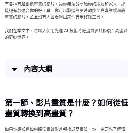
有各種有趣卻低畫質的影片，讓你無法分享給你的朋友和家人，那
這裡有款適合你的好工具。你可以將這些影片轉換至高專業感和高
畫質的影片，並且沒有人會看得出來你有用修復工具。
我們在本文中，將踏入使用先進 AI 技術將低畫質影片修復至高畫質
的奇妙世界。
內容大綱
第一節、影片畫質是什麼？如何從低畫質轉換到高畫
質？
第一節、影片畫質是什麼？如何從低
第二節、為什麼要將低畫質影片轉換成高畫質？
畫質轉換到高畫質？
第三節、如何使用 AI 修復工具轉換低畫質影片至高畫
質？
如果你想知道如何將低畫質影片轉換成高畫質，你一定要先了解清