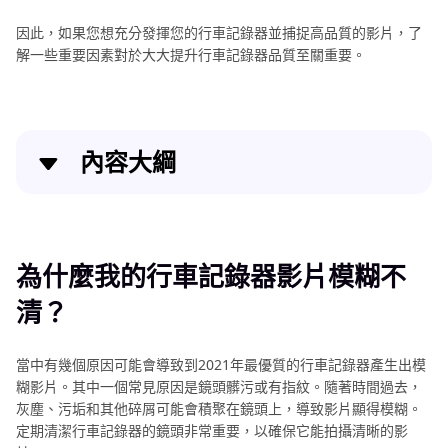
因此，如果您想充分發揮您的行車記錄器並捕捉高品質的影片，了
解一些重要因素對於大大提升行車記錄器品質至關重要。
內容大綱
為什麼我的行車記錄器影片模糊不清？
解決方案1：最佳方法之一是使用AI影片畫質修復軟體
為什麼我的行車記錄器影片模糊不
增強行車記錄器影片品質。
清？
解決方案2：調整行車記錄器的設定。
當中有幾個原因可能會導致到2021年最優質的行車記錄器產生出模
解決方案3：清潔行車記錄器前的擋風玻璃。
糊影片。其中一個常見原因是鏡頭髒污或有指紋。隨著時間過去，
灰塵、污垢和其他碎屑可能會積聚在鏡頭上，導致影片顯得模糊。
解決方案4：拍攝道路而不是天空。
定期清潔行車記錄器的鏡頭非常重要，以確保它能拍攝清晰的影