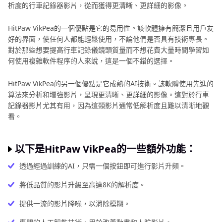
析度的行車記錄器影片，從而獲得更清晰、更詳細的影像。
HitPaw VikPea的一個優點是它的易用性。該軟體擁有簡潔且用戶友
好的界面，使任何人都能輕鬆使用，不論他們是否具有技術專長。
對於那些想要提高行車記錄儀鏡頭質量而不想花費大量時間學習如
何使用複雜軟件程序的人來說，這是一個不錯的選擇。
HitPaw VikPea的另一個優點是它成熟的AI技術。該軟體使用先進的
算法來分析和增強影片，呈現更清晰、更詳細的影像。這對於行車
記錄器影片尤其有用，因為這類影片通常低解析度且難以清晰地觀
看。
以下是HitPaw VikPea的一些額外功能：
透過經過訓練的AI，只需一個按鈕即可進行影片升頻。
將低品質的影片升級至高達8K的解析度。
提供一流的影片降噪，以消除模糊。