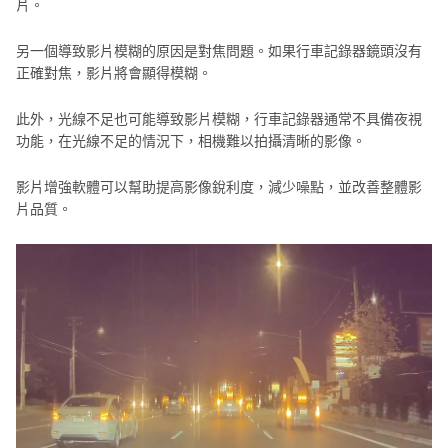
片。
解決方案5：將行車記錄器設置在螢幕中央。
另一個導致影片模糊的原因是對焦問題。如果行車記錄器鏡頭沒有
正確對焦，影片將會顯得模糊。
改善行車記錄器品質的常見問題
此外，光線不足也可能導致影片模糊，行車記錄器通常不具備夜視
號外!HitPaw VikPea全新升級!
功能，在光線不足的情況下，相機難以拍攝清晰的影像。
結論
影片增強軟體可以幫助提高影像銳利度，減少噪點，並改善整體影
片品質。