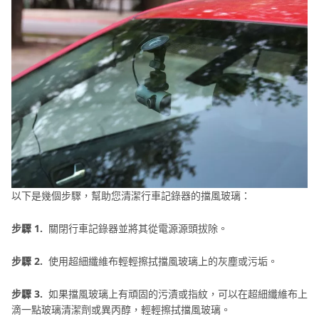
以下是幾個步驟，幫助您清潔行車記錄器的擋風玻璃：
步驟 1.
關閉行車記錄器並將其從電源源頭拔除。
步驟 2.
使用超細纖維布輕輕擦拭擋風玻璃上的灰塵或污垢。
步驟 3.
如果擋風玻璃上有頑固的污漬或指紋，可以在超細纖維布上
滴一點玻璃清潔劑或異丙醇，輕輕擦拭擋風玻璃。