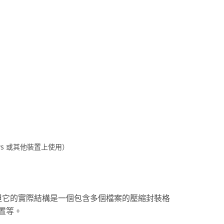
ows 或其他裝置上使用）
ges，但它的實際結構是一個包含多個檔案的壓縮封裝格
置等。