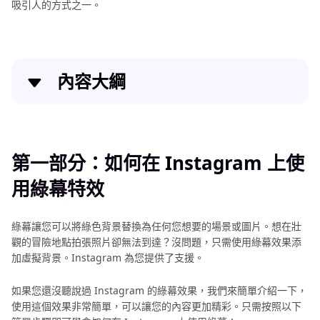
吸引人的方式之一。
內容大綱
第一部分：如何在 Instagram 上使用綠幕特效
第二部分：如何在 Instagram Reels 上使用綠幕
第一部分：如何在 Instagram 上使
用綠幕特效
第三部分：創建綠幕的最佳方法：使用 HitPaw
VikPea（原：HitPaw Video Enhancer）
綠幕讓您可以將綠色背景替換為任何您想要的場景或圖片。想在壯
第四部分：Instagram 綠幕常見問題解答
觀的冒險地點拍張照片卻無法到達？沒問題，只需使用綠幕效果添
加虛擬背景。Instagram 為您提供了支援。
如果您還沒聽說過 Instagram 的綠幕效果，我們來簡單介紹一下，
使用這個效果非常簡單，可以讓您的內容更加精彩。只需按照以下