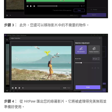
步驟 3：
此外，您還可以移除影片中的不需要的物件。
步驟 4：
從 HitPaw 匯出您的綠幕影片。它將被處理得完美無瑕並
準備好使用。