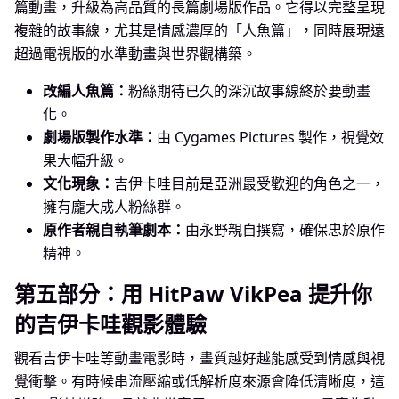
篇動畫，升級為高品質的長篇劇場版作品。它得以完整呈現
複雜的故事線，尤其是情感濃厚的「人魚篇」，同時展現遠
超過電視版的水準動畫與世界觀構築。
改編人魚篇：
粉絲期待已久的深沉故事線終於要動畫
化。
劇場版製作水準：
由 Cygames Pictures 製作，視覺效
果大幅升級。
文化現象：
吉伊卡哇目前是亞洲最受歡迎的角色之一，
擁有龐大成人粉絲群。
原作者親自執筆劇本：
由永野親自撰寫，確保忠於原作
精神。
第五部分：用 HitPaw VikPea 提升你
的吉伊卡哇觀影體驗
觀看吉伊卡哇等動畫電影時，畫質越好越能感受到情感與視
覺衝擊。有時候串流壓縮或低解析度來源會降低清晰度，這