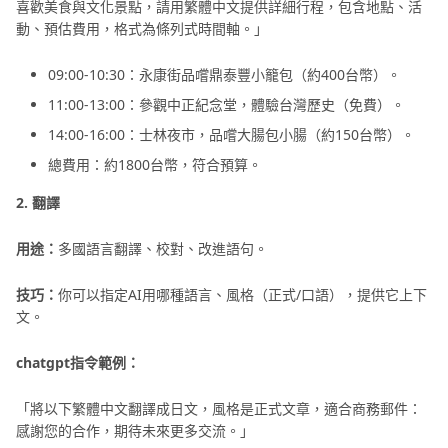
喜歡美食與文化景點，請用繁體中文提供詳細行程，包含地點、活
動、預估費用，格式為條列式時間軸。」
09:00-10:30：永康街品嚐鼎泰豐小籠包（約400台幣）。
11:00-13:00：參觀中正紀念堂，體驗台灣歷史（免費）。
14:00-16:00：士林夜市，品嚐大腸包小腸（約150台幣）。
總費用：約1800台幣，符合預算。
2. 翻譯
用途：
多國語言翻譯、校對、改進語句。
技巧：
你可以指定AI用哪種語言、風格（正式/口語），提供它上下
文。
chatgpt指令範例：
「將以下繁體中文翻譯成日文，風格是正式文章，適合商務郵件：
感謝您的合作，期待未來更多交流。」