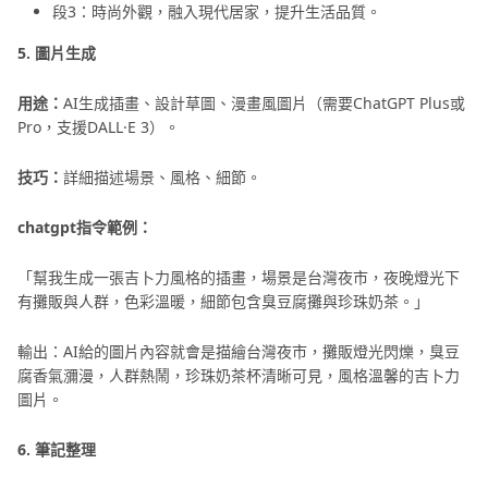
段3：時尚外觀，融入現代居家，提升生活品質。
5. 圖片生成
用途：
AI生成插畫、設計草圖、漫畫風圖片（需要ChatGPT Plus或
Pro，支援DALL·E 3）。
技巧：
詳細描述場景、風格、細節。
chatgpt指令範例：
「幫我生成一張吉卜力風格的插畫，場景是台灣夜市，夜晚燈光下
有攤販與人群，色彩溫暖，細節包含臭豆腐攤與珍珠奶茶。」
輸出：AI給的圖片內容就會是描繪台灣夜市，攤販燈光閃爍，臭豆
腐香氣瀰漫，人群熱鬧，珍珠奶茶杯清晰可見，風格溫馨的吉卜力
圖片。
6. 筆記整理