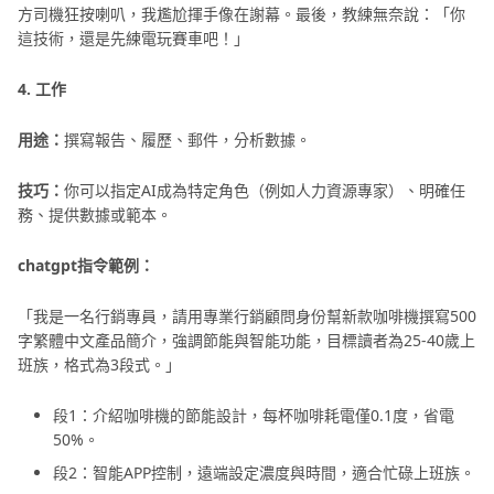
方司機狂按喇叭，我尷尬揮手像在謝幕。最後，教練無奈說：「你
這技術，還是先練電玩賽車吧！」
4. 工作
用途：
撰寫報告、履歷、郵件，分析數據。
技巧：
你可以指定AI成為特定角色（例如人力資源專家）、明確任
務、提供數據或範本。
chatgpt指令範例：
「我是一名行銷專員，請用專業行銷顧問身份幫新款咖啡機撰寫500
字繁體中文產品簡介，強調節能與智能功能，目標讀者為25-40歲上
班族，格式為3段式。」
段1：介紹咖啡機的節能設計，每杯咖啡耗電僅0.1度，省電
50%。
段2：智能APP控制，遠端設定濃度與時間，適合忙碌上班族。