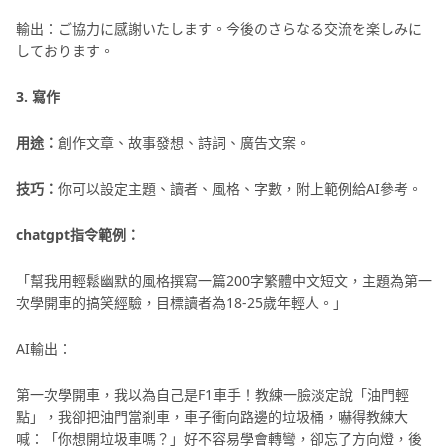
輸出：ご協力に感謝いたします。今後のさらなる交流を楽しみに
しております。
3. 寫作
用途：
創作文章、故事發想、詩詞、廣告文案。
技巧：
你可以設定主題、讀者、風格、字數，附上範例給AI參考。
chatgpt指令範例：
「幫我用輕鬆幽默的風格撰寫一篇200字繁體中文短文，主題為第一
次學開車的搞笑經驗，目標讀者為18-25歲年輕人。」
AI輸出：
第一次學開車，我以為自己是F1車手！教練一臉淡定說「油門輕
點」，我卻把油門當剎車，車子衝向路邊的垃圾桶，嚇得教練大
喊：「你想開垃圾車嗎？」好不容易學會轉彎，卻忘了方向燈，後