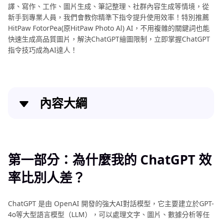
譯、寫作、工作、圖片生成、筆記整理、社群內容生成等情境，從
新手到專業人員，我們會教你精準下指令提升使用效率！特別推薦
HitPaw FotorPea(原HitPaw Photo Al) AI，不用複雜的關鍵詞也能
快速生成高品質圖片，解決ChatGPT繪圖限制，立即掌握ChatGPT
指令技巧成為AI達人！
內容大綱
第一部分：為什麼我的 ChatGPT 效率比別人差？
第二部分：ChatGPT 中文指令大全與範例教學
第一部分：為什麼我的 ChatGPT 效
率比別人差？
第三部分：特別推薦｜免提示詞也能畫圖？更簡單的
AI 繪圖工具推薦！
ChatGPT 是由 OpenAI 開發的強大AI對話模型，它主要建立於GPT-
關於ChatGPT的常見問題
4o等大型語言模型（LLM），可以處理文字、圖片、數據分析等任