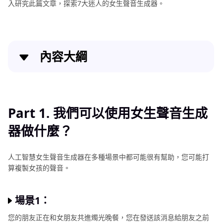
入研究此篇文章，探索7大迷人的女生聲音生成器。
內容大綱
Part 1
. 我們可以使用女生聲音生成器做什麼？
Part 2
. 線上和PC上的前7大女生聲音生成器
Part 1. 我們可以使用女生聲音生成
器做什麼？
總結
人工智慧女生聲音生成器在多種場景中都可能很有幫助，您可能打
算複製女孩的聲音。
場景1：
您的朋友正在和女朋友共進燭光晚餐，您在發送該消息給朋友之前