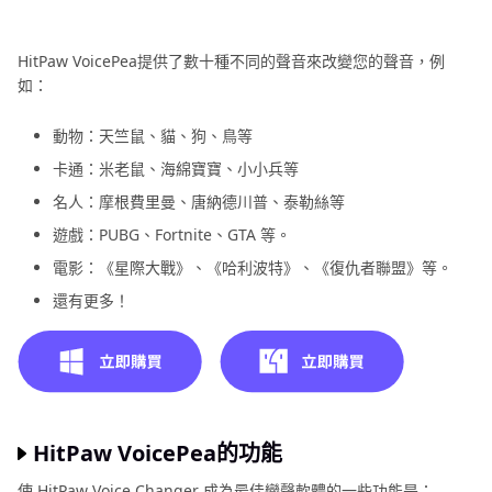
HitPaw VoicePea提供了數十種不同的聲音來改變您的聲音，例
如：
動物：天竺鼠、貓、狗、鳥等
卡通：米老鼠、海綿寶寶、小小兵等
名人：摩根費里曼、唐納德川普、泰勒絲等
遊戲：PUBG、Fortnite、GTA 等。
電影：《星際大戰》、《哈利波特》、《復仇者聯盟》等。
還有更多！
HitPaw VoicePea的功能
使 HitPaw Voice Changer 成為最佳變聲軟體的一些功能是：