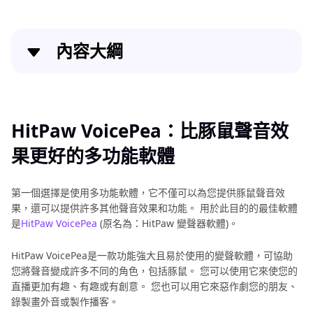
內容大綱
HitPaw VoicePea：比豚鼠聲音效果更好的多功能軟體
最佳兩個可以線上免費使用的豚鼠聲音線上網站
HitPaw VoicePea：比豚鼠聲音效
果更好的多功能軟體
同場加映：Guinea Pig Anime PUI PUI
結論
第一個選擇是使用多功能軟體，它不僅可以為您提供豚鼠聲音效
果，還可以提供許多其他聲音效果和功能。 用於此目的的最佳軟體
是
HitPaw VoicePea
(原名為：HitPaw 變聲器軟體)。
HitPaw VoicePea是一款功能強大且易於使用的變聲軟體，可協助
您將聲音變成許多不同的角色，包括豚鼠。 您可以使用它來使您的
直播更加有趣、有趣或有創意。 您也可以用它來惡作劇您的朋友、
錄製畫外音或製作播客。