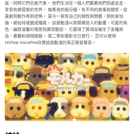
鼠，同時它們也是汽車。 他們生活在一個人們載著他們到處走走、
享受有趣冒險的世界。 每集長約兩分鐘，有不同的故事和類型，從
喜劇到動作再到恐怖。 莫卡一家有自己的個性和問題，例如害怕
貓、被劫持或變成殭屍。 這部動漫以其簡單迷人的動畫、可愛的角
色、幽默溫馨的場景而廣受歡迎。 它贏得了獎項並催生了各種商
品、書籍和視頻遊戲。 第二季和電影也已發行， 您可以使用
HitPaw VoicePea欣賞這部動漫的真正豚鼠聲音。