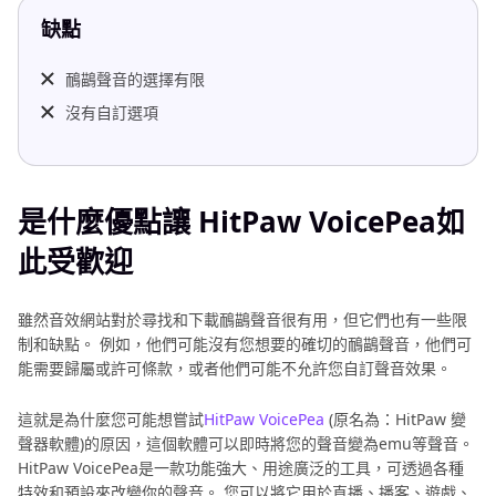
缺點
鴯鶓聲音的選擇有限
沒有自訂選項
是什麼優點讓 HitPaw VoicePea如
此受歡迎
雖然音效網站對於尋找和下載鴯鶓聲音很有用，但它們也有一些限
制和缺點。 例如，他們可能沒有您想要的確切的鴯鶓聲音，他們可
能需要歸屬或許可條款，或者他們可能不允許您自訂聲音效果。
這就是為什麼您可能想嘗試
HitPaw VoicePea
(原名為：HitPaw 變
聲器軟體)的原因，這個軟體可以即時將您的聲音變為emu等聲音。
HitPaw VoicePea是一款功能強大、用途廣泛的工具，可透過各種
特效和預設來改變你的聲音。 您可以將它用於直播、播客、遊戲、