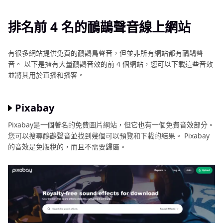
是什麼優點讓 HitPaw VoicePea如此受歡迎
排名前 4 名的鴯鶓聲音線上網站
比鴯鶓聲音更好的多功能軟體
有很多網站提供免費的鴯鶓鳥聲音，但並非所有網站都有鴯鶓聲
音。 以下是擁有大量鴯鶓音效的前 4 個網站，您可以下載這些音效
結論
並將其用於直播和播客。
Pixabay
Pixabay是一個著名的免費圖片網站，但它也有一個免費音效部分。
您可以搜尋鴯鶓聲音並找到幾個可以預覽和下載的結果。 Pixabay
的音效是免版稅的，而且不需要歸屬。