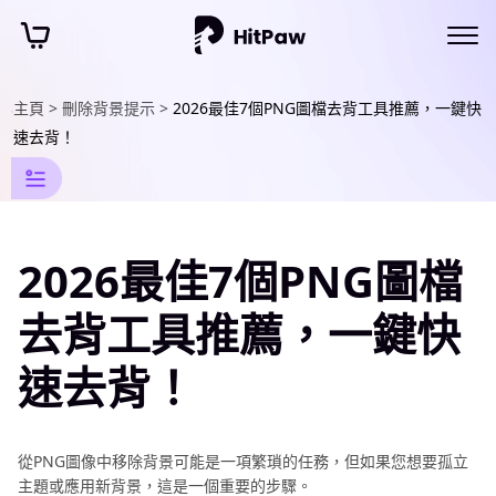
主頁 >
刪除背景提示 >
2026最佳7個PNG圖檔去背工具推薦，一鍵快
圖
像
背
景
處
速去背！
理
資
訊
圖
片
去
2026最佳7個PNG圖檔
背
工
去背工具推薦，一鍵快
具
速去背！
推
薦
AI
工
從PNG圖像中移除背景可能是一項繁瑣的任務，但如果您想要孤立
具
主題或應用新背景，這是一個重要的步驟。