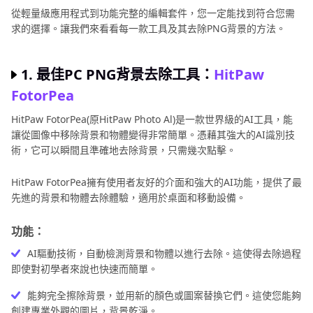
綠
匯
從輕量級應用程式到功能完整的編輯套件，您一定能找到符合您需
幕
求的選擇。讓我們來看看每一款工具及其去除PNG背景的方法。
整
GIF
資
背
源
1. 最佳PC PNG背景去除工具：
HitPaw
景
匯
FotorPea
替
整
換
HitPaw FotorPea(原HitPaw Photo Al)是一款世界級的AI工具，能
及
讓從圖像中移除背景和物體變得非常簡單。憑藉其強大的AI識別技
調
術，它可以瞬間且準確地去除背景，只需幾次點擊。
整
HitPaw FotorPea擁有使用者友好的介面和強大的AI功能，提供了最
攻
先進的背景和物體去除體驗，適用於桌面和移動設備。
略
功能：
好
用
AI驅動技術，自動檢測背景和物體以進行去除。這使得去除過程
即使對初學者來說也快速而簡單。
的
去
能夠完全擦除背景，並用新的顏色或圖案替換它們。這使您能夠
背
創建專業外觀的圖片，背景乾淨。