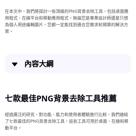
自
動
在本文中，我們將探討一些頂級的PNG背景去除工具，包括桌面應
將
用程式、在線平台和移動應用程式。無論您是專業設計師還是只想
照
為個人用途編輯圖片，您都一定能找到適合您需求和預算的解決方
片
案。
背
自
景
訂
變
透
圖
內容大綱
明
像
背
最
七款最佳PNG背景去除工具推薦
景
佳
照
顏
PNG圖片去背辦法總結
片
七款最佳PNG背景去除工具推薦
色
去
背
去
經過廣泛的研究，對功能、能力和使用者體驗進行比較，我們總結
APP
背
了七款最佳的PNG背景去除工具，這些工具可用於桌面、在線和移
推
工
動平台。
薦
具