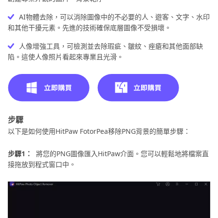
APP
AI物體去除，可以消除圖像中的不必要的人、遊客、文字、水印
和其他干擾元素。先進的技術確保底層圖像不受損壞。
其
他
人像增強工具，可檢測並去除瑕疵、皺紋、痤瘡和其他面部缺
背
陷。這使人像照片看起來專業且光滑。
景
資
訊
步驟
以下是如何使用HitPaw FotorPea移除PNG背景的簡單步驟：
步驟1：
將您的PNG圖像匯入HitPaw介面。您可以輕鬆地將檔案直
接拖放到程式窗口中。