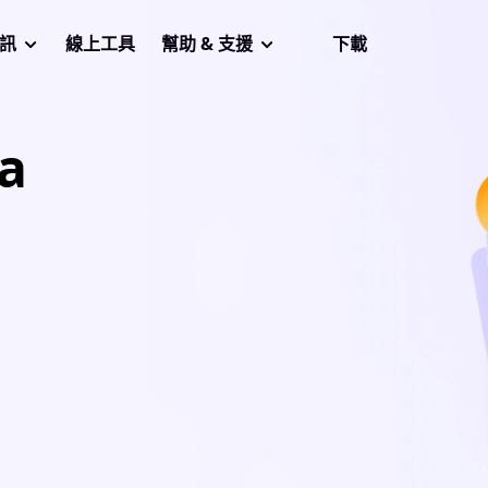
音訊
線上工具
幫助 & 支援
下載
a