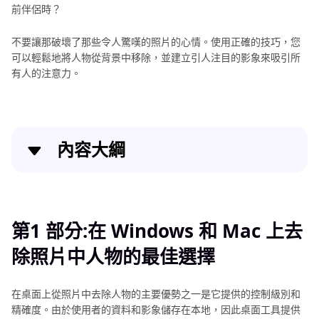
前伴侶時？
不要讓那破壞了那些令人驚嘆的照片的心情。使用正確的技巧，您
可以輕鬆地將人物從背景中移除，並建立引人注目的影象來吸引所
有人的注意力。
內容大綱
第1 部分:在 Windows 和 Mac 上去除照片中人物的最
佳選擇
第1 部分:在 Windows 和 Mac 上去
第 2 部分：推薦照片去人物App！手機一鍵修掉背景路
除照片中人物的最佳選擇
人
第 3 部分: 2款卓越工具可輕鬆從線上照片中去路人
在桌面上從照片中去除人物的主要優勢之一是它提供的控制級別和
精確度。由於使用者的資料和影象儲存在本地，因此桌面工具提供