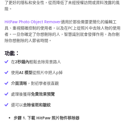
第 4 部分： 把人P掉的額外提示：輕鬆從照片中移除人
了更好的隱私和安全性，從而降低了未經授權訪問或資料洩露的風
物，讓您的照片更專注！
險。
HitPaw Photo Object Remover
總結
適用於那些需要更簡化的編輯工
具、重視精確控制的使用者，以及在PC上從照片中去除人物的使用
者。一旦你確定了你想刪除的人，智慧識別就會發揮作用，為你刪
除你想刪除的人節省時間。
功能：
在
2秒鐘內
輕鬆去除背景路人
使用
AI 模型
從照片中把人p掉
介面清晰
，對初學者很直觀
處理後獲得
免費效果預覽
還可以
去除雀斑和皺紋
步驟 1. 下載 HitPaw 照片物件移除器