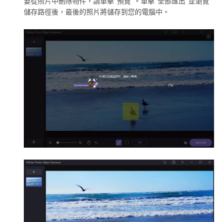
要從照片中刪除物件，請單擊"預覽"。單擊"全部匯出"並瀏覽
儲存路徑後，最後的照片將儲存到您的電腦中。