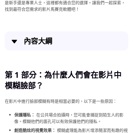
是新手還是專業人士，這裡都有適合您的選擇。讓我們一起探索，
找到最符合您需求的影片馬賽克軟體吧！
內容大綱
第 1 部分：為什麼人們會在影片中模糊臉部？
第 2 部分：5 個用於模糊影片中臉部的應用程式
第 1 部分：為什麼人們會在影片中
模糊臉部？
第 3 部分：適用於 PC 和 Mac 的最佳臉部模糊軟體
總結
在影片中進行臉部模糊有時是相當必要的，以下是一些原因：
保護隱私：
在公共場合拍攝時，您可能會捕捉到陌生人的影
像。模糊他們的面孔可以有效保護他們的隱私。
創造酷炫的視覺效果：
模糊處理能為影片增添簡潔而有趣的視