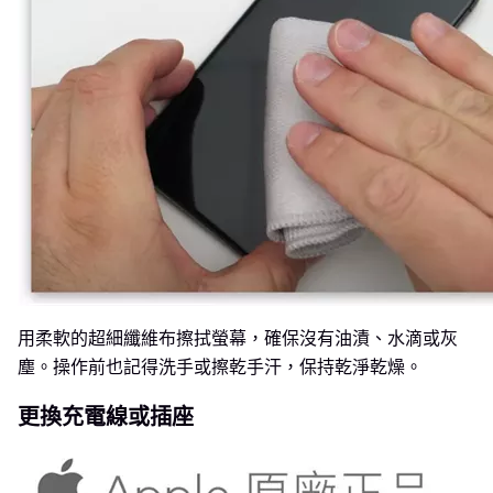
用柔軟的超細纖維布擦拭螢幕，確保沒有油漬、水滴或灰
塵。操作前也記得洗手或擦乾手汗，保持乾淨乾燥。
更換充電線或插座