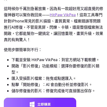
這時候你千萬別急著放棄，因為有一款超好用又超直覺的修
復神器可以幫你救回來——
HitPaw VikPea
！這款工具專門
針對iPhone常見的影片損毀、畫質異常、檔案錯誤等問題
進行AI修復，不管是黑屏、閃爍、卡頓，還是整個檔案無法
開啟，它都能幫你一鍵搞定，讓回憶重現、畫質升級，效果
真的有夠驚人！
使用步驟簡單到不行：
下載並安裝 HitPaw VikPea：到官方網站下載軟體。
開啟「影片修復」功能模組：選擇你要修復的影片類
型。
匯入受損影片檔案：拖曳或點選匯入。
點擊「開始修復」：AI 會自動分析並修復影片。
儲存修復後的影片：修復完成後可直接匯出保存。