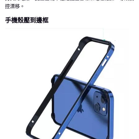
控漂移。
手機殼壓到邊框