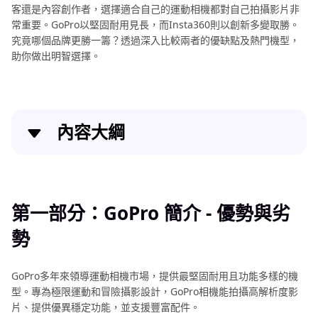
客還是內容創作者，選擇適合自己的運動相機都對自己拍攝影片非
常重要。GoPro以堅固耐用見長，而Insta360則以創新多變取勝。
究竟哪個品牌更勝一籌？透過深入比較兩者的優缺點及熱門機型，
助你做出明智選擇。
內容大綱
第一部分：GoPro 簡介 - 優勢與劣勢
第二部分：Insta360 簡介 - 優勢與劣勢
第一部分：GoPro 簡介 - 優勢與劣
勢
第三部分：熱門GoPro與Insta360機型對比
第四部分：如何選擇 GoPro 或 Insta360？
GoPro多年來領導運動相機市場，提供最堅固耐用且功能多樣的機
型。專為極限運動和冒險攝影設計，GoPro相機能拍攝高解析度影
特別推薦：Windows 與 Mac 最佳 GoPro 影片轉換與
片、提供優異穩定功能，並支援豐富配件。