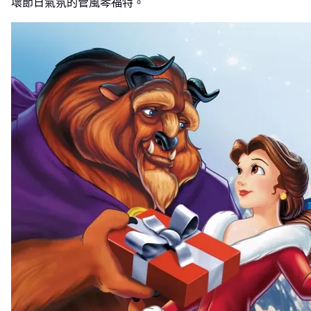
壞節日氣氛的管風琴福特。