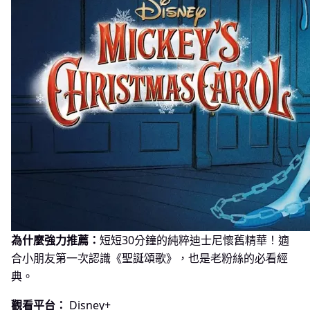
為什麼強力推薦：
短短30分鐘的純粹迪士尼懷舊精華！適
合小朋友第一次認識《聖誕頌歌》，也是老粉絲的必看經
典。
觀看平台：
Disney+