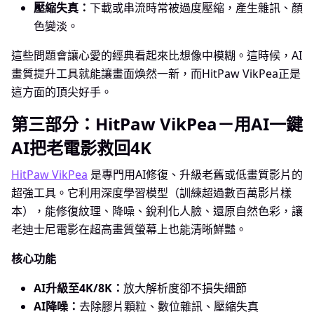
壓縮失真：
下載或串流時常被過度壓縮，產生雜訊、顏
色變淡。
這些問題會讓心愛的經典看起來比想像中模糊。這時候，AI
畫質提升工具就能讓畫面煥然一新，而HitPaw VikPea正是
這方面的頂尖好手。
第三部分：HitPaw VikPea－用AI一鍵
AI把老電影救回4K
HitPaw VikPea
是專門用AI修復、升級老舊或低畫質影片的
超強工具。它利用深度學習模型（訓練超過數百萬影片樣
本），能修復紋理、降噪、銳利化人臉、還原自然色彩，讓
老迪士尼電影在超高畫質螢幕上也能清晰鮮豔。
核心功能
AI升級至4K/8K：
放大解析度卻不損失細節
AI降噪：
去除膠片顆粒、數位雜訊、壓縮失真