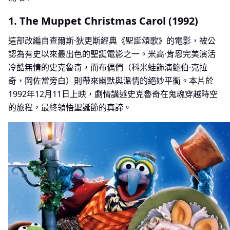
1. The Muppet Christmas Carol (1992)
這部改編自查爾斯·狄更斯經典《聖誕頌歌》的電影，被公
認為有史以來最出色的聖誕電影之一。米高·肯恩完美演活
冷酷無情的史克魯奇，而布偶們（科米蛙飾演鮑伯·克拉
奇，岡佐當旁白）則帶來幽默與溫情的絕妙平衡。本片於
1992年12月11日上映，劇情講述史克魯奇在鬼魂穿越時空
的旅程，最終領悟聖誕節的真諦。