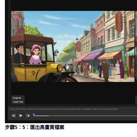
步驟5：5：匯出高畫質檔案