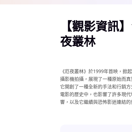
【觀影資訊】
夜叢林
《厄夜叢林》於1999年首映，
攝影機拍攝，展現了一種原始而真
它開創了一種全新的手法和行銷方
電影的歷史中，也影響了許多現代
響，以及它繼續與恐怖影迷連結的