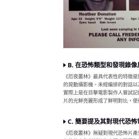
B. 在恐怖類型和發現錄
《厄夜叢林》最具代表性的特徵是
的晃動攝影機、未經編排的對話以
實際上是在目擊電影製作人嘗試記
片的光鮮亮麗形成了鮮明對比，使
C. 簡要提及其對現代恐
《厄夜叢林》無疑對現代恐怖片產