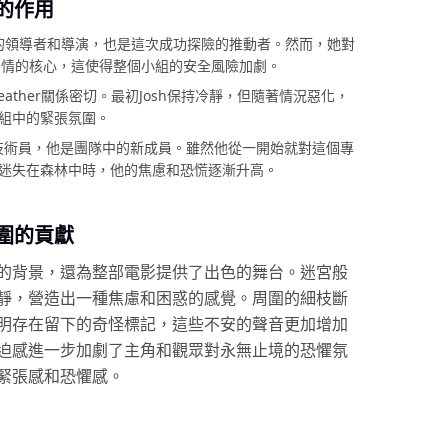
中的作用
是紀錄片的領導者和導演，也是這次成功探險的推動者。然而，她對
時成為劇情的核心，這使得整個小組的安全風險加劇。
與Heather關係密切。最初Josh保持冷靜，但隨著情況惡化，
組中的緊張氛圍。
ike是音頻技術員，他是團隊中的新成員。雖然他從一開始就對這個專
迷失在森林中時，他的焦慮和恐慌逐漸升高。
氛圍的貢獻
的背景，還為整部電影提供了出色的舞台。迷宮般
靜，營造出一種焦慮和困惑的感覺。周圍的細枝斷
明存在留下的奇怪標記，這些不安的聲音更加增加
迫感進一步加劇了主角和觀眾對永無止境的恐懼氛
緊張感和恐懼感。