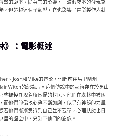
特效的範本。隨著它的影響，一波低成本的發現錄
舉，但超越這個子類型，它也影響了電影製作人對
林》：電影概述
er、Josh和Mike的電影，他們前往馬里蘭州
著的Blair Witch的紀錄片。這個傳說中的巫術存在於黑山
那些被怪異現象所困擾的村民。他們在森林中被困
，而他們的偏執心態不斷加劇，似乎有神秘的力量
隨著他們漸漸意識到自己並不孤單，心理狀態也日
無盡的虛空中，只剩下他們的影像。