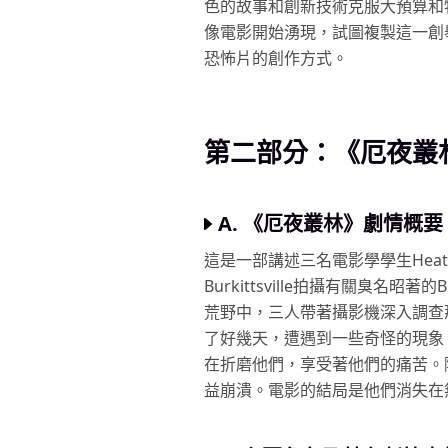
色的故事和創新技術克服大預算和
像電影開始湧現，試圖複製這一創
恐怖片的創作方式。
第二部分：《厄夜叢
A. 《厄夜叢林》劇情概要
這是一部講述三名電影學學生Heath
Burkittsville拍攝有關臭名昭
荒野中，三人帶著攝影機深入調查
了好幾天，遭遇到一些奇怪的現象
在折磨他們，享受著他們的痛苦。
益崩潰。電影的結局是他們消失在