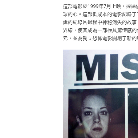
這部電影於1999年7月上映，透
眾的心。這部低成本的電影記錄了三名
說的紀錄片過程中神秘消失的故事
界線，使其成為一部極具驚悚感的作
元，並為獨立恐怖電影開創了新的