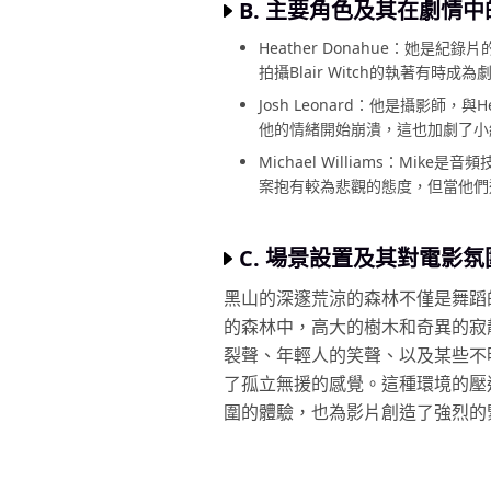
B. 主要角色及其在劇情
Heather Donahue：她
拍攝Blair Witch的執著有
Josh Leonard：他是攝影師，
他的情緒開始崩潰，這也加劇了小
Michael Williams：M
案抱有較為悲觀的態度，但當他們
C. 場景設置及其對電影
黑山的深邃荒涼的森林不僅是舞蹈
的森林中，高大的樹木和奇異的寂
裂聲、年輕人的笑聲、以及某些不
了孤立無援的感覺。這種環境的壓
圍的體驗，也為影片創造了強烈的