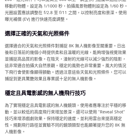
移動的物體，設定為 1/1000 秒，拍攝風景物體則設定為 1/60 秒。
光圈設置應該調整在 f/2.8 至 f/11 之間，以控制亮度和景深。使用
曝光補償 (EV) 進行快速亮度調整。
選擇正確的天氣和光照條件
選擇適合的天氣和光照條件對捕捉 8K 無人機影像至關重要。日出
後和日落前的幾個小時提供柔和且溫暖的光線，能夠增強視覺效果
並捕捉高品質的影像。在陰天，漫射的光線可以減少強烈的陰影，
這非常適合拍攝大自然景觀。穩定的風勢也非常重要。風大的情況
下飛行會使影像顯得顫動。透過注意這些天氣和光照條件，您可以
捕捉到更具驚艷效果且專業感十足的無人機影像。
穩定且具電影感的無人機飛行技巧
為了實現穩定且具電影感的無人機鏡頭，使用者應專注於平穩的移
動，並以較低的高度飛行來增加景深，還可以使用 "Reveal Shot"
技巧來增添戲劇效果。保持穩定的速度，並利用雲台來提高穩定
性。規劃飛行路徑並實驗不同的鏡頭類型也能顯著提升您的 8K 無
人機影像。