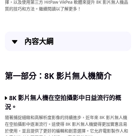
擇，以及使用第三方 HitPaw VikPea 軟體來提升 8K 影片無人機品
質的技巧和方法。繼續閱讀以了解更多！
內容大綱
第一部分：8K 影片無人機簡介
第二部分：什麼是 8K 影片無人機，為什麼你需要一
第一部分：8K 影片無人機簡介
個？
第三部分：市場上頂尖的 8K 影片無人機
8K 影片無人機在空拍攝影中日益流行的概
況。
第四部分：如何捕捉一流的 8K 無人機影像
隨著捕捉細緻和高解析度影像的持續進步，近年來 8K 影片無人機
第五部分：使用 HitPaw VikPea 增強您的 8K 無人機影
在空拍攝影中逐漸流行。這使得 8K 影片無人機變得更加實惠且易
像
於使用，並且提供了更好的編輯和創意選擇。它允許電影製作人和