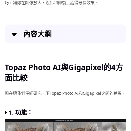
巧，讓你在圖像放大、銳化和修復上獲得最佳效果。
巧
修
復
工
內容大綱
具
推
Topaz Photo AI與Gigapixel的4方面比較
薦
[結論]Topaz Gigapixel AI 與 Photo AI
Topaz Photo AI與Gigapixel的4方
其
他
面比較
Topaz Photo AI和Gigapixel的便宜替代方案
修
復
常見問題
現在讓我們仔細研究一下Topaz Photo AI和Gigapixel之間的差異。
資
訊
結論
1. 功能：