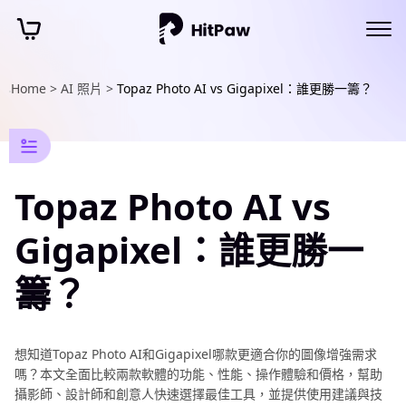
Home >
AI 照片 >
Topaz Photo AI vs Gigapixel：誰更勝一籌？
照
片
修
復
Topaz Photo AI vs
資
Gigapixel：誰更勝一
訊
籌？
照
片
修
想知道Topaz Photo AI和Gigapixel哪款更適合你的圖像增強需求
復
嗎？本文全面比較兩款軟體的功能、性能、操作體驗和價格，幫助
技
攝影師、設計師和創意人快速選擇最佳工具，並提供使用建議與技