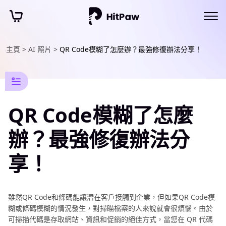
主頁 >
AI 照片 >
QR Code模糊了怎麼辦？最強修復辦法分享！
照
片
修
復
資
訊
照
片
QR Code模糊了怎麼
修
復
辦？最強修復辦法分
技
巧
享！
一
鍵
將
雖然QR Code和條碼能讓潛在客戶接觸到企業，但如果QR Code模
黑
糊或條碼模糊的情況發生，對掃瞄檔案的人來說就會很煩惱。由於
白
可掃描代碼是存取網站、資訊和促銷的絕佳方式，當您在 QR 代碼
照