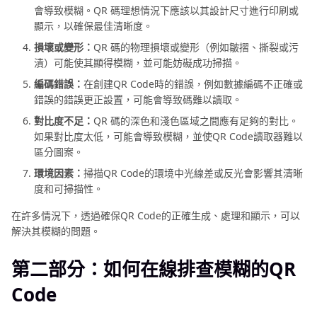
使
會導致模糊。QR 碼理想情況下應該以其設計尺寸進行印刷或
用
顯示，以確保最佳清晰度。
Mac
損壞或變形：
QR 碼的物理損壞或變形（例如皺摺、撕裂或污
時
漬）可能使其顯得模糊，並可能妨礙成功掃描。
光
編碼錯誤：
在創建QR Code時的錯誤，例如數據編碼不正確或
機
錯誤的錯誤更正設置，可能會導致碼難以讀取。
找
回
對比度不足：
QR 碼的深色和淺色區域之間應有足夠的對比。
丟
如果對比度太低，可能會導致模糊，並使QR Code讀取器難以
失
區分圖案。
照
環境因素：
掃描QR Code的環境中光線差或反光會影響其清晰
片
度和可掃描性。
在許多情況下，透過確保QR Code的正確生成、處理和顯示，可以
解決其模糊的問題。
第二部分：如何在線排查模糊的QR
Code