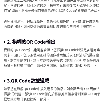
如果您無法正確掃描QR Code，可能是因為顏色反轉或顏色對比不
足。幸運的是，您可以透過以下指導方針來修復“QR 碼變小以便掃
描”的問題。您需要確保前景顏色必須比QR Code的背景顏色更深。
避免使用淺色，包括淺藍色、黃色和柔和色調，這可能會造成您所
面臨的困難。您可以透過選擇高對比度的組合來增強可掃描性。
2. 模糊的QR Code輸出
模糊的QR Code輸出也可能會阻止您掃描QR Code以滿足各種商業
需求。因此，您必須使用正確的圖像檔案格式以確保清晰的掃描體
驗。對於印刷材料，您可以選擇矢量格式（例如 SVG）以保持照片
品質。對於數字用途，您可以考慮使用光柵格式（例如 PNG）。
3.QR Code數據過載
如果您在靜態QR Code中放入過多的信息，則會顯示出“QR 碼無法
掃描”的問題。靜態QR Code傾向於將數據直接存儲到圖案中。每個
模塊或方塊代表數據的一部分。