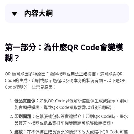
復
內容大綱
指
南
第一部分：為什麼QR Code會變模糊？
將
靜
態
第二部分：如何在線排查模糊的QR Code
第一部分：為什麼QR Code會變模
照
糊？
片
第三部分：修復模糊QR Code的其他方法
變
動
第四部分：QR 碼掃描問題及如何修復？
QR 碼可能因多種原因而顯得模糊或無法正確掃描，這可能與QR
態
Code的生成、印刷或顯示過程以及碼本身的狀況有關。以下是QR
修復模糊QR Code的辦法結論
無
Code模糊的一些常見原因：
損
修
低品質圖像：
如果QR Code以低解析度圖像生成或顯示，則可
復
能會顯得模糊，導致QR Code讀取器難以識別和解碼。
老
印刷問題：
在紙張或包裝等實體媒介上印刷QR Code時，墨水
照
品質差、模糊或低品質打印機等問題可能導致碼模糊。
片
縮放：
在不保持正確長寬比的情況下放大或縮小QR Code可能