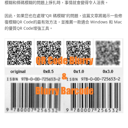
模糊和條碼模糊的問題上掙扎時，事情就會變得令人沮喪。
片
變
因此，如果您也在處理“QR 碼模糊”的問題，這篇文章將揭示一些修
彩
修
復模糊QR Code的最有效方法，並推薦一款適合 Windows 和 Mac
色
的優質QR Code增強工具。
復
舊
工
照
具
片
推
數
薦
位
化
其
工
具
他
推
修
薦
復
資
老
舊
訊
照
片
修