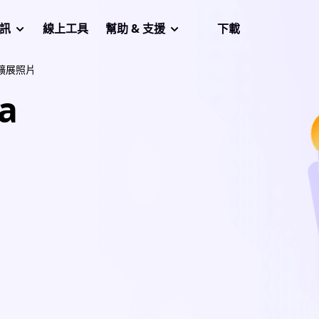
音訊
線上工具
幫助 & 支援
下載
擴展照片
a