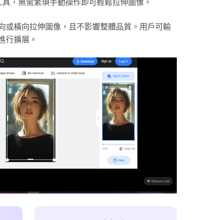
伸工具，無需繁瑣手動操作即可輕鬆拉伸圖像。
向或橫向拉伸圖像，且不影響整體品質。用戶可輸
進行擴展。