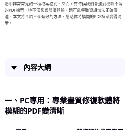
巧
活中非常常見的一種檔案格式。然而，有時候我們會遇到模糊不清
的PDF檔案，這不僅影響閱讀體驗，還可能導致資訊無法正確傳
修
達。本文將介紹三個有效的方法，幫助你將模糊的PDF檔案變得清
復
晰。
工
具
推
薦
其
內容大綱
他
修
一、PC專用：專業畫質修復軟體將模糊的PDF變清晰
復
資
二、線上將PDF清晰化的2個工具推薦
一、PC專用：專業畫質修復軟體將
訊
模糊的PDF變清晰
三、關於PDF模糊變清晰的常見問答
消除PDF模糊辦法結語