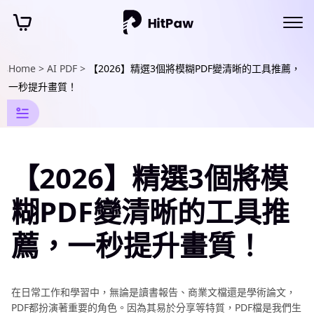
Home >
AI PDF >
【2026】精選3個將模糊PDF變清晰的工具推薦，
照
一秒提升畫質！
片
修
復
【2026】精選3個將模
資
訊
糊PDF變清晰的工具推
照
薦，一秒提升畫質！
片
修
復
在日常工作和學習中，無論是讀書報告、商業文檔還是學術論文，
技
PDF都扮演著重要的角色。因為其易於分享等特質，PDF檔是我們生