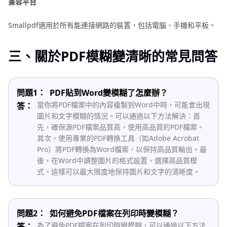
兼容平台
Smallpdf適用於所有能連接網路的裝置，包括電腦、手機和平板。
三、關於PDF模糊變清晰的常見問答
問題1：
PDF貼到Word變模糊了怎麼辦？
當你將PDF檔案中的內容複製到Word中時，可能會出現
答：
圖片和文字模糊的情況。可以通過以下方法解決：首
先，確保源PDF檔案品質高，使用高品質的PDF檔案。
其次，使用專業的PDF轉換工具（如Adobe Acrobat
Pro）將PDF轉換為Word檔案，以保持高品質輸出。最
後，在Word中調整圖片的格式設置，選擇高品質模
式。這樣可以最大限度地保持圖片和文字的清晰度。
問題2：
如何避免PDF檔案在列印時變模糊？
為了避免PDF檔案在列印時變模糊，可以通過以下方法
答：