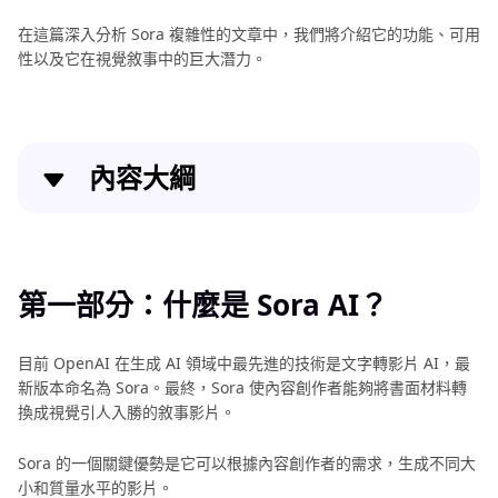
在這篇深入分析 Sora 複雜性的文章中，我們將介紹它的功能、可用
性以及它在視覺敘事中的巨大潛力。
內容大綱
第一部分：什麼是 Sora AI？
第二部分：OpenAI 的 Sora 如何運作？
第一部分：什麼是 Sora AI？
第三部分：如何使用 OpenAI Sora？
目前 OpenAI 在生成 AI 領域中最先進的技術是文字轉影片 AI，最
新版本命名為 Sora。最終，Sora 使內容創作者能夠將書面材料轉
第四部分：Sora 未來可能遇到的挑戰
換成視覺引人入勝的敘事影片。
第五部分：專業提示：如何提升 Sora 生成的影片？
Sora 的一個關鍵優勢是它可以根據內容創作者的需求，生成不同大
小和質量水平的影片。